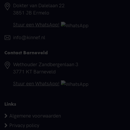
Adres
Dokter van Dalelaan 22
3851 JB Ermelo
Telefoonnummer
Stuur een WhatsApp!
E-mail
info@kinnef.nl
Contact Barneveld
Adres
Wethouder Zandbergenlaan 3
3771 KT Barneveld
Telefoonnummer
Stuur een WhatsApp!
Links
Algemene voorwaarden
Privacy policy