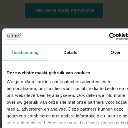
LEES MEER OVER PREVENTIE
Toestemming
Details
Over
Deze website maakt gebruik van cookies
We gebruiken cookies om content en advertenties te
personaliseren, om functies voor social media te bieden en 
ons websiteverkeer te analyseren. Ook delen we informatie
over uw gebruik van onze site met onze partners voor social
WhatsAp
media, adverteren en analyse. Deze partners kunnen deze
Bestrijding en preventie in huis
gegevens combineren met andere informatie die u aan ze he
verstrekt of die ze hebben verzameld op basis van uw gebru
Is er ongedierte in of om uw huis? Dat is echt iets om de