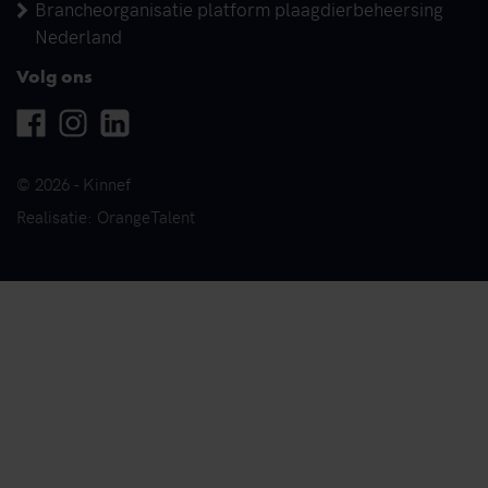
Brancheorganisatie platform plaagdierbeheersing
Nederland
Volg ons
Facebook
Instagram
Linkedin
© 2026 - Kinnef
Realisatie: OrangeTalent