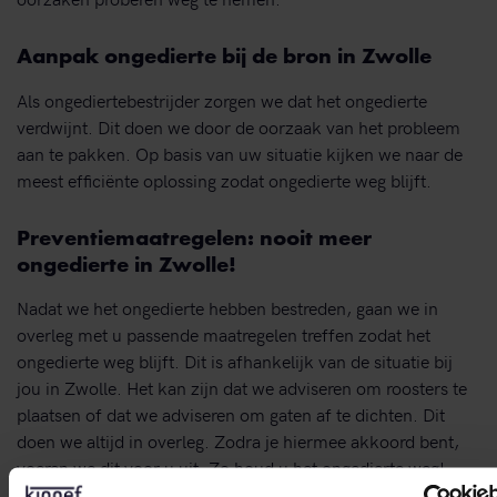
Aanpak ongedierte bij de bron in Zwolle
Als ongediertebestrijder zorgen we dat het ongedierte
verdwijnt. Dit doen we door de oorzaak van het probleem
aan te pakken. Op basis van uw situatie kijken we naar de
meest efficiënte oplossing zodat ongedierte weg blijft.
Preventiemaatregelen: nooit meer
ongedierte in Zwolle!
Nadat we het ongedierte hebben bestreden, gaan we in
overleg met u passende maatregelen treffen zodat het
ongedierte weg blijft. Dit is afhankelijk van de situatie bij
jou in Zwolle. Het kan zijn dat we adviseren om roosters te
plaatsen of dat we adviseren om gaten af te dichten. Dit
doen we altijd in overleg. Zodra je hiermee akkoord bent,
voeren we dit voor u uit. Zo houd u het ongedierte weg!