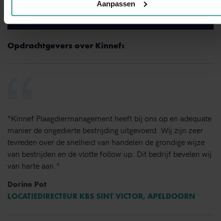
Aanpassen
Binnen 1 werkdag antwoord
Opdrachtgevers over Kinnef:
“Kinnef Plaagdiermanagement heeft bij ons op en adequate
manier de ongedierte bestrijding uitgevoerd. Wij zijn zeer
tevreden over de snelheid van handelen de grondige wijze
van bestrijden en de vlotte follow up. Dit bedrijf bevelen wij
van harte aan.”
Dorine Pot
LOCATIEDIRECTEUR KBS SINT VICTOR, APELDOORN