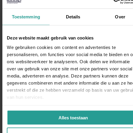
Preventiepakketten bij Kinnef
Toestemming
Details
Over
"Voorkomen is beter dan genezen" zegt men. Dit geldt ook
zeker bij ongedierte. Daarom biedt Kinnef
preventiepakketten aan die ervoor zorgen dat ongedierte
Deze website maakt gebruik van cookies
weg blijft. U kunt kiezen uit verschillende pakketten: basis,
compleet of zorgeloos. Meer over ongediertepreventie leest
We gebruiken cookies om content en advertenties te
u
hier
. Ideaal voor bedrijven!
personaliseren, om functies voor social media te bieden en 
ons websiteverkeer te analyseren. Ook delen we informatie
Neem contact met ons op
en wij komen zo snel mogelijk bij
over uw gebruik van onze site met onze partners voor social
WhatsAp
je langs in Zwolle.
media, adverteren en analyse. Deze partners kunnen deze
gegevens combineren met andere informatie die u aan ze he
verstrekt of die ze hebben verzameld op basis van uw gebru
Neem contact met ons op!
van hun services.
STUUR EEN WHATSAPP!
Alles toestaan
CONTACTFORMULIER