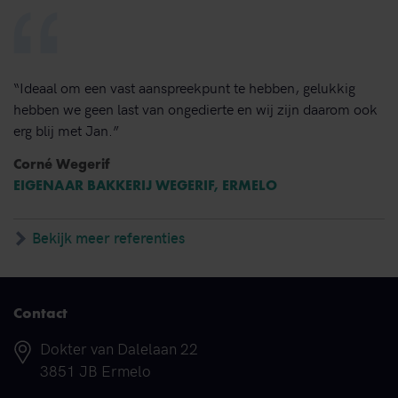
“Ideaal om een vast aanspreekpunt te hebben, gelukkig
hebben we geen last van ongedierte en wij zijn daarom ook
erg blij met Jan.”
Corné Wegerif
EIGENAAR BAKKERIJ WEGERIF, ERMELO
Bekijk meer referenties
Contact
Adres
Dokter van Dalelaan 22
3851 JB Ermelo