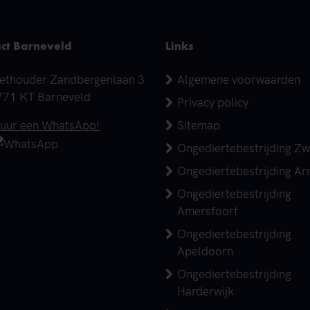
ct Barneveld
Links
dres
ethouder Zandbergenlaan 3
Algemene voorwaarden
771 KT Barneveld
Privacy policy
elefoonnummer
tuur een WhatsApp!
Sitemap
Ongediertebestrijding Zw
Ongediertebestrijding A
Ongediertebestrijding
Amersfoort
Ongediertebestrijding
Apeldoorn
Ongediertebestrijding
Harderwijk