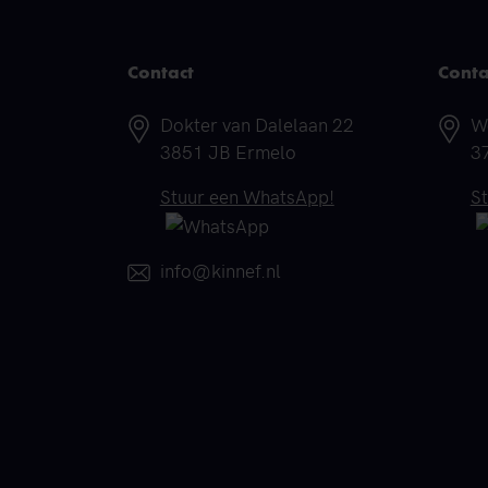
Contact
Conta
Adres
A
Dokter van Dalelaan 22
W
3851 JB Ermelo
3
Telefoonnummer
T
Stuur een WhatsApp!
S
E-mail
info@kinnef.nl