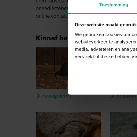
en/of advies te geven. We kunnen al binnen 
Toestemming
ongediertebestrijding direct zal gebeuren. 
online contactformulier gebruiken. We reag
Deze website maakt gebruik
We gebruiken cookies om cont
Kinnef bestrijdt de volgende 
websiteverkeer te analyseren
media, adverteren en analys
verstrekt of die ze hebben v
Knaagdieren
Bedwant