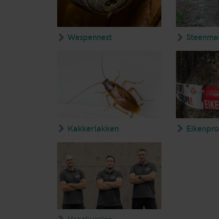
Wespennest
Steenma
Kakkerlakken
Eikenpro
Vogelwering