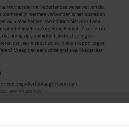
ch te houden aan de Nederlandse warenwet, en de
Onlosmakelijk hiermee verbonden is het opstellen
nen wij u mee helpen. We hebben hiervoor twee
ompleet Pakket en Zorgeloos Pakket. Ze staan in
dat nodig zijn, onmiddellijke bestrijding ter
eren per jaar inspecties uit, maken rapportages
weten? Vraag dan eens onze gratis quickscan aan
g
door een ongedierteplaag? Neem dan
tuur een WhatsApp!
woord, om indien gewenst een afspraak te maken