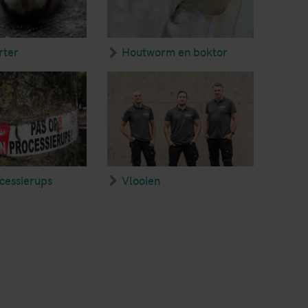
rter
Houtworm en boktor
cessierups
Vlooien