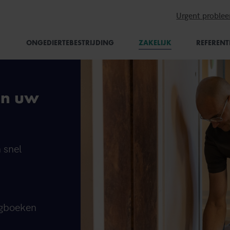
Urgent proble
(CURRENT)
ONGEDIERTEBESTRIJDING
ZAKELIJK
REFERENT
in uw
n snel
logboeken