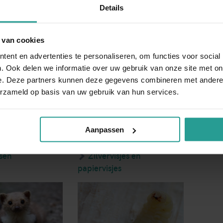
4 uur ter plaatse zijn, waarmee
Details
Is er sprake van minder spoed, dan kunt u ook ons
eren op uw (aan)vraag binnen 1 werkdag.
 van cookies
ent en advertenties te personaliseren, om functies voor social
plaagdieren
. Ook delen we informatie over uw gebruik van onze site met on
e. Deze partners kunnen deze gegevens combineren met andere i
erzameld op basis van uw gebruik van hun services.
Aanpassen
sen
Zilvervisjes en
papiervisjes