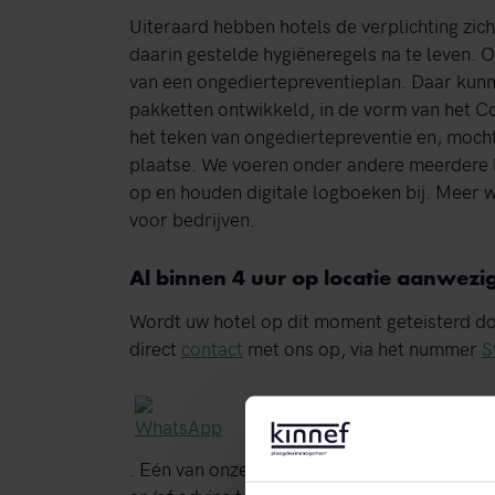
Uiteraard hebben hotels de verplichting zi
daarin gestelde hygiëneregels na te leven. 
van een ongediertepreventieplan. Daar kun
pakketten ontwikkeld, in de vorm van het C
het teken van ongediertepreventie en, mocht 
plaatse. We voeren onder andere meerdere k
op en houden digitale logboeken bij. Meer 
voor bedrijven.
Al binnen 4 uur op locatie aanwezi
Wordt uw hotel op dit moment geteisterd 
direct
contact
met ons op, via het nummer
S
. Eén van onze deskundigen staat u dan te 