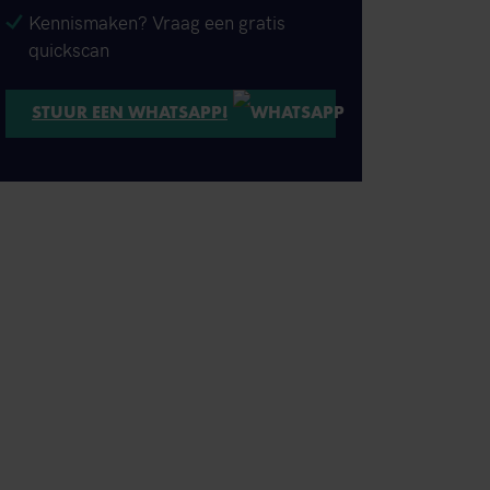
Kennismaken? Vraag een gratis
quickscan
STUUR EEN WHATSAPP!