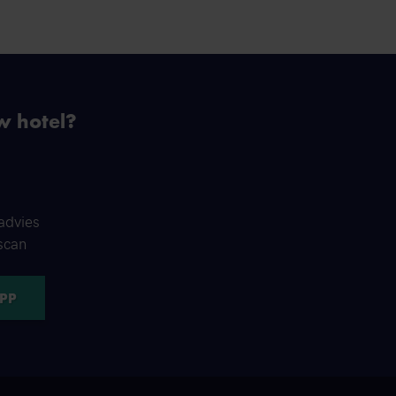
w hotel?
advies
scan