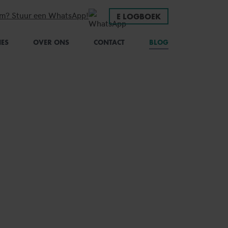
em? Stuur een WhatsApp!
E LOGBOEK
(CURRENT)
IES
OVER ONS
CONTACT
BLOG