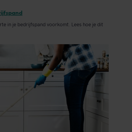
rijfspand
rte in je bedrijfspand voorkomt. Lees hoe je dit