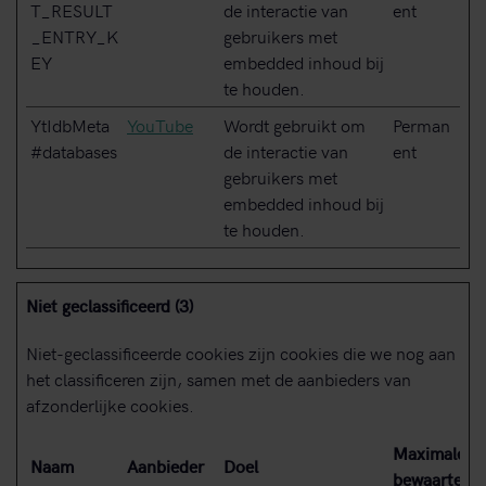
T_RESULT
de interactie van
ent
_ENTRY_K
gebruikers met
EY
embedded inhoud bij
te houden.
YtIdbMeta
YouTube
Wordt gebruikt om
Perman
#databases
de interactie van
ent
gebruikers met
embedded inhoud bij
te houden.
Niet geclassificeerd (3)
Niet-geclassificeerde cookies zijn cookies die we nog aan
het classificeren zijn, samen met de aanbieders van
afzonderlijke cookies.
Maximale
Naam
Aanbieder
Doel
bewaartermi