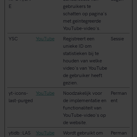
E
gebruikers te
schatten op pagina's
met geïntegreerde
YouTube-video's.
YSC
YouTube
Registreert een
Sessie
unieke ID om
statistieken bij te
houden van welke
video's van YouTube
de gebruiker heeft
gezien.
yt-icons-
YouTube
Noodzakelijk voor
Perman
last-purged
de implementatie en
ent
functionaliteit van
YouTube-video's op
de website.
ytidb::LAS
YouTube
Wordt gebruikt om
Perman