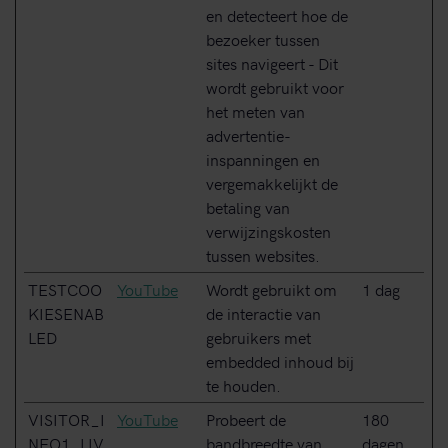
en detecteert hoe de
bezoeker tussen
sites navigeert - Dit
wordt gebruikt voor
het meten van
advertentie-
inspanningen en
vergemakkelijkt de
betaling van
verwijzingskosten
tussen websites.
TESTCOO
YouTube
Wordt gebruikt om
1 dag
KIESENAB
de interactie van
LED
gebruikers met
embedded inhoud bij
te houden.
VISITOR_I
YouTube
Probeert de
180
NFO1_LIV
bandbreedte van
dagen