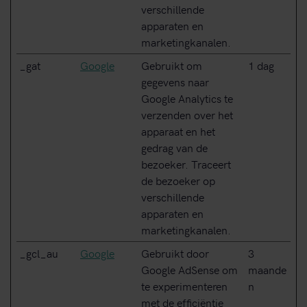
verschillende
apparaten en
marketingkanalen.
_gat
Google
Gebruikt om
1 dag
gegevens naar
Google Analytics te
verzenden over het
apparaat en het
gedrag van de
bezoeker. Traceert
de bezoeker op
verschillende
apparaten en
marketingkanalen.
_gcl_au
Google
Gebruikt door
3
Google AdSense om
maande
te experimenteren
n
met de efficiëntie