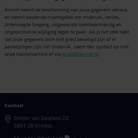
Kinnef neemt de bescherming van jouw gegevens serieus
en neemt passende maatregelen om misbruik, verlies,
onbevoegde toegang, ongewenste openbaarmaking en
ongeoorloofde wijziging tegen te gaan. Als jij het idee hebt
dat jouw gegevens toch niet goed beveiligd zijn of er
aanwijzingen zijn van misbruik, neem dan contact op met
onze klantenservice of via
jorald@kinnef.nl
.
Contact
Adres
Dokter van Dalelaan 22
3851 JB Ermelo
Telefoonnummer