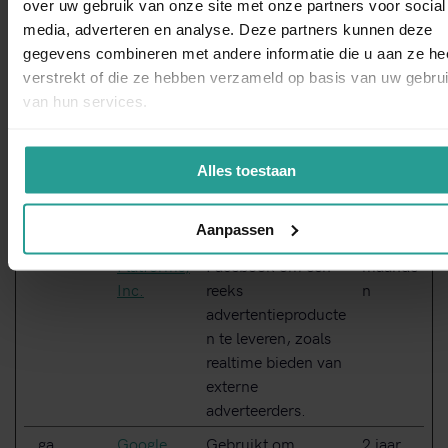
videospeler van de
over uw gebruik van onze site met onze partners voor social
WhatsAp
gebruiker met
media, adverteren en analyse. Deze partners kunnen deze
ingesloten YouTube-
gegevens combineren met andere informatie die u aan ze he
video
verstrekt of die ze hebben verzameld op basis van uw gebru
van hun services.
__Secure-
YouTube
Wordt gebruikt om
180
YNID
de interactie van
dagen
gebruikers met
Alles toestaan
embedded inhoud bij
te houden.
Aanpassen
_fbp
Meta
Gebruikt door
3
Platforms,
Facebook om een
maande
Inc.
reeks
n
advertentieproducte
n te leveren, zoals
realtime bieden van
externe
adverteerders.
_ga
Google
Gebruikt om
2 jaar