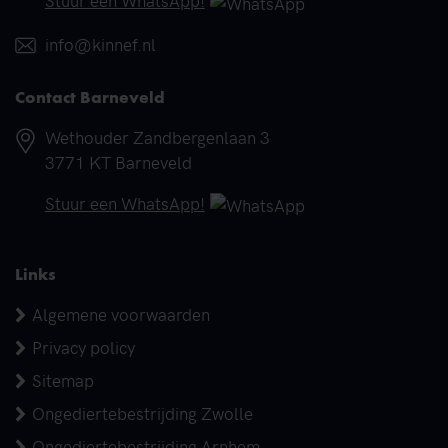
Stuur een WhatsApp!
E-mail
info@kinnef.nl
Contact Barneveld
Adres
Wethouder Zandbergenlaan 3
3771 KT Barneveld
Telefoonnummer
Stuur een WhatsApp!
Links
Algemene voorwaarden
Privacy policy
Sitemap
Ongediertebestrijding Zwolle
Ongediertebestrijding Arnhem