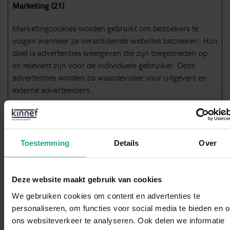
Marketing (21)
Marketingcookies worden gebruikt om bezoekers te
volgen wanneer ze verschillende websites bezoeken. Hun
doel is advertenties weergeven die zijn toegesneden op
en relevant zijn voor de individuele gebruiker. Deze
advertenties worden zo waardevoller voor uitgevers en
externe adverteerders.
Maximale
Naam
Aanbieder
Doel
bewaartermi
__Secure-
YouTube
Wordt gebruikt om
180
Toestemming
Details
Over
ROLLOUT_
de interactie van
dagen
TOKEN
gebruikers met
embedded inhoud bij
Deze website maakt gebruik van cookies
te houden.
We gebruiken cookies om content en advertenties te
__Secure-
YouTube
Bewaart de
Sessie
personaliseren, om functies voor social media te bieden en 
YEC
voorkeuren van de
ons websiteverkeer te analyseren. Ook delen we informatie