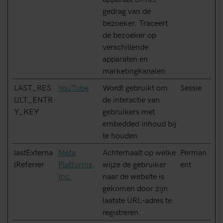
gedrag van de
bezoeker. Traceert
de bezoeker op
verschillende
apparaten en
marketingkanalen.
LAST_RES
YouTube
Wordt gebruikt om
Sessie
ULT_ENTR
de interactie van
Y_KEY
gebruikers met
embedded inhoud bij
te houden.
lastExterna
Meta
Achterhaalt op welke
Perman
lReferrer
Platforms,
wijze de gebruiker
ent
Inc.
naar de website is
gekomen door zijn
laatste URL-adres te
registreren.