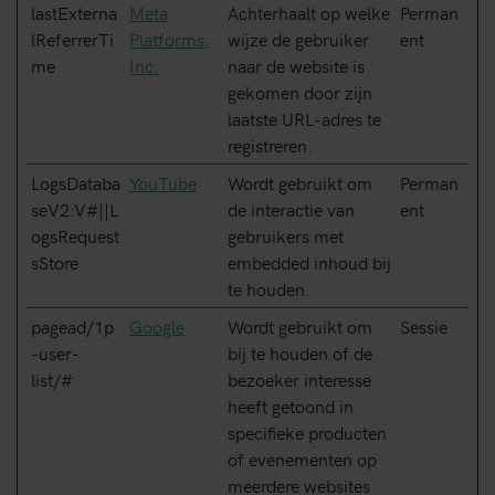
lastExterna
Meta
Achterhaalt op welke
Perman
lReferrerTi
Platforms,
wijze de gebruiker
ent
me
Inc.
naar de website is
gekomen door zijn
laatste URL-adres te
registreren.
LogsDataba
YouTube
Wordt gebruikt om
Perman
seV2:V#||L
de interactie van
ent
ogsRequest
gebruikers met
sStore
embedded inhoud bij
te houden.
pagead/1p
Google
Wordt gebruikt om
Sessie
-user-
bij te houden of de
list/#
bezoeker interesse
heeft getoond in
specifieke producten
of evenementen op
meerdere websites