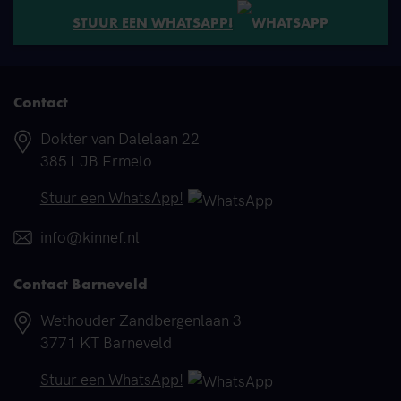
STUUR EEN WHATSAPP!
Contact
Adres
Dokter van Dalelaan 22
3851 JB Ermelo
Telefoonnummer
Stuur een WhatsApp!
E-mail
info@kinnef.nl
Contact Barneveld
Adres
Wethouder Zandbergenlaan 3
3771 KT Barneveld
Telefoonnummer
Stuur een WhatsApp!