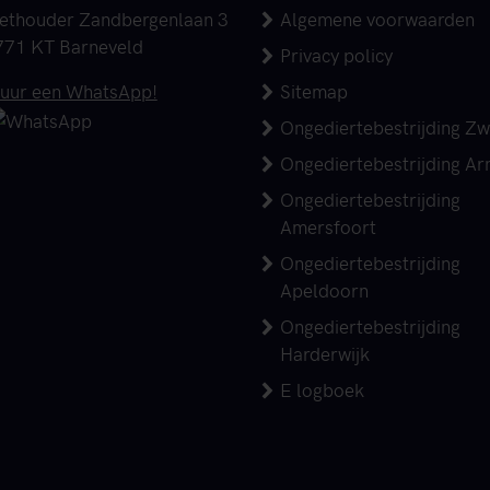
dres
ethouder Zandbergenlaan 3
Algemene voorwaarden
771 KT Barneveld
Privacy policy
elefoonnummer
tuur een WhatsApp!
Sitemap
Ongediertebestrijding Zw
Ongediertebestrijding A
Ongediertebestrijding
Amersfoort
Ongediertebestrijding
Apeldoorn
Ongediertebestrijding
Harderwijk
E logboek