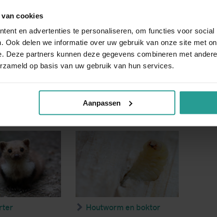
plaagdieren
 van cookies
ent en advertenties te personaliseren, om functies voor social
. Ook delen we informatie over uw gebruik van onze site met on
e. Deze partners kunnen deze gegevens combineren met andere i
erzameld op basis van uw gebruik van hun services.
Aanpassen
sen
Zilvervisjes en
papiervisjes
rter
Houtworm en boktor