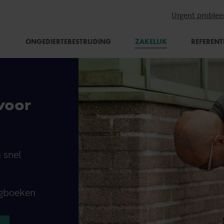
Urgent proble
(CURRENT)
ONGEDIERTEBESTRIJDING
ZAKELIJK
REFERENT
voor
n snel
logboeken