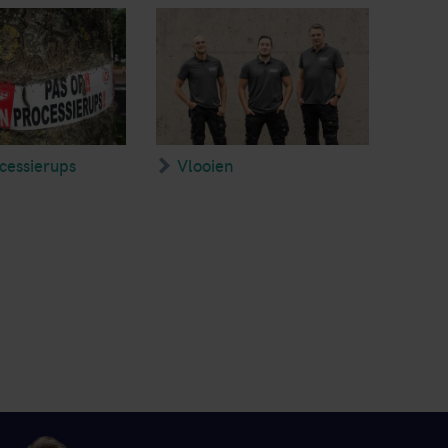
cessierups
Vlooien