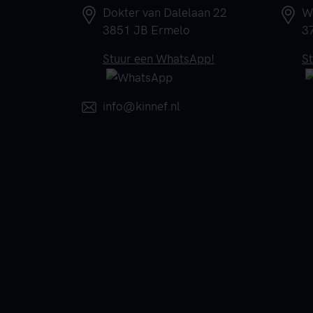
Adres
A
Dokter van Dalelaan 22
W
3851 JB Ermelo
3
Telefoonnummer
T
Stuur een WhatsApp!
S
E-mail
info@kinnef.nl