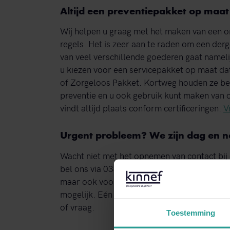
Altijd een preventiepakket op maat
Wij helpen u graag met het maken van een o
regels. Het is zeer aan te raden om een derg
van veel verschillende goederen gaat namelij
u kiezen voor een servicepakket op maat dat
of Zorgeloos Pakket. Kortweg houden ze bei
preventie en u ook gebruik kunt maken van o
vindt altijd plaats conform certificeringen.
V
Urgent probleem? We zijn dag en n
Wacht niet met het opnemen van contact bij 
bel ons via 0341 - 26 54 30. Wij staan dag en
maar ook voor het inwinnen van advies. Het
mogelijk. Eén van onze specialisten zal bi
of vraag.
Toestemming