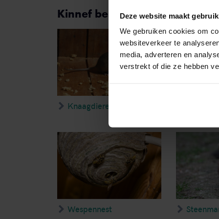
Kinnef bestrijdt de volgende 
Deze website maakt gebruik
We gebruiken cookies om cont
websiteverkeer te analyseren
media, adverteren en analys
verstrekt of die ze hebben v
Knaagdieren
Bedwant
Wespennest
Steenma