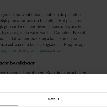
ngediertepreventieplan, conform de gestelde
elijk plan door ons op te stellen. Het passeren
k gepaard met zeer diverse risico’s. Bij ons kunt
 bij u past, in de vorm van het Compleet Pakket
de in dat we periodiek bij u langskomen ter
nze extra snelle bestrijdingsdienst. Rapportage
raag eens onze gratis quickscan aan
.
acht bereikbaar
een ongedierteprobleem. Kom direct in actie, en
 nacht voor u klaar. Niet alleen bij urgentie,
 gebruikmaken van ons contactformulier is ook
nnen een werkdag reageren op uw afspraakverzoek
Details