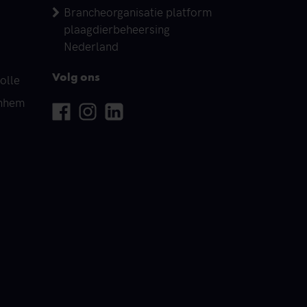
Brancheorganisatie platform
plaagdierbeheersing
Nederland
olle
Volg ons
rnhem
Facebook
Instagram
Linkedin