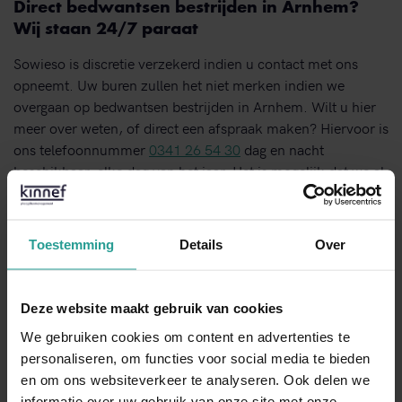
Direct bedwantsen bestrijden in Arnhem?
Wij staan 24/7 paraat
Sowieso is discretie verzekerd indien u contact met ons
opneemt. Uw buren zullen het niet merken indien we
overgaan op bedwantsen bestrijden in Arnhem. Wilt u hier
meer over weten, of direct een afspraak maken? Hiervoor is
ons telefoonnummer
0341 26 54 30
dag en nacht
beschikbaar, elke dag van het jaar. Het is mogelijk dat we al
binnen 4 uur bij u de behandeling starten. Voor minder
urgentie is ons contactformulier ook eenvoudig in gebruik.
In dat geval nemen we binnen één werkdag met u
contact
Toestemming
Details
Over
op.
Deze website maakt gebruik van cookies
BEL ONS DIRECT
We gebruiken cookies om content en advertenties te
personaliseren, om functies voor social media te bieden
en om ons websiteverkeer te analyseren. Ook delen we
NEEM CONTACT MET ONS OP
informatie over uw gebruik van onze site met onze