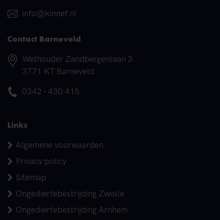
E-mail
info@kinnef.nl
Contact Barneveld
Adres
Wethouder Zandbergenlaan 3
3771 KT Barneveld
Telefoonnummer
0342 - 430 415
Links
Algemene voorwaarden
Privacy policy
Sitemap
Ongediertebestrijding Zwolle
Ongediertebestrijding Arnhem