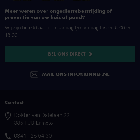
Meer weten over ongediertebestrijding of
preventie van uw huis of pand?
Wij zijn bereikbaar op maandag t/m vrijdag tussen 8:00 en
18:00.
BEL ONS DIRECT
MAIL ONS INFO@KINNEF.NL
Contact
Adres
Dokter van Dalelaan 22
3851 JB Ermelo
Telefoonnummer
0341 - 26 54 30