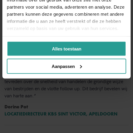
Binnen 1 werkdag antwoord
partners voor social media, adverteren en analyse. Deze
partners kunnen deze gegevens combineren met andere
informatie die u aan ze heeft verstrekt of die ze hebben
Dit zeggen opdrachtgevers over Kinnef
verzameld op basis van uw gebruik van hun services.
Alles toestaan
Aanpassen
“Kinnef Plaagdiermanagement heeft bij ons op en adequate
manier de ongedierte bestrijding uitgevoerd. Wij zijn zeer
tevreden over de snelheid van handelen de grondige wijze
van bestrijden en de vlotte follow up. Dit bedrijf bevelen wij
van harte aan.”
Dorine Pot
LOCATIEDIRECTEUR KBS SINT VICTOR, APELDOORN