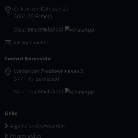
Adres
Dokter van Dalelaan 22
3851 JB Ermelo
Telefoonnummer
Stuur een WhatsApp!
E-mail
info@kinnef.nl
Contact Barneveld
Adres
Wethouder Zandbergenlaan 3
3771 KT Barneveld
Telefoonnummer
Stuur een WhatsApp!
Links
Algemene voorwaarden
Privacy policy