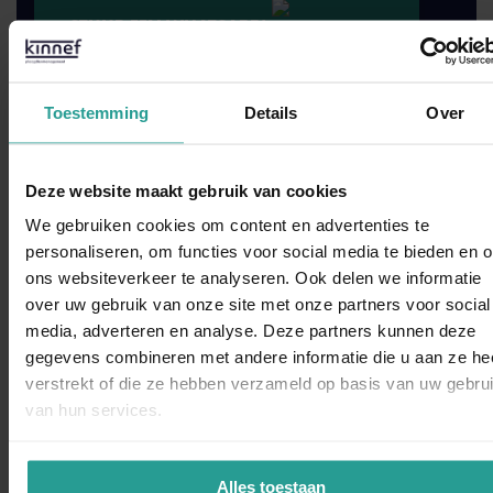
STUUR EEN WHATSAPP!
NEEM CONTACT MET ONS OP
Toestemming
Details
Over
Binnen 1 werkdag antwoord
Deze website maakt gebruik van cookies
Dit zeggen opdrachtgevers over Kinnef
We gebruiken cookies om content en advertenties te
personaliseren, om functies voor social media te bieden en 
ons websiteverkeer te analyseren. Ook delen we informatie
over uw gebruik van onze site met onze partners voor social
WhatsAp
media, adverteren en analyse. Deze partners kunnen deze
gegevens combineren met andere informatie die u aan ze he
“Kinnef Plaagdiermanagement heeft bij ons op en adequate
verstrekt of die ze hebben verzameld op basis van uw gebru
manier de ongedierte bestrijding uitgevoerd. Wij zijn zeer
van hun services.
tevreden over de snelheid van handelen de grondige wijze
van bestrijden en de vlotte follow up. Dit bedrijf bevelen wij
van harte aan.”
Alles toestaan