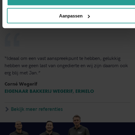
Dorine Pot
LOCATIEDIRECTEUR KBS SINT VICTOR, APELDOORN
Aanpassen
“Ideaal om een vast aanspreekpunt te hebben, gelukkig
hebben we geen last van ongedierte en wij zijn daarom ook
erg blij met Jan.”
Corné Wegerif
EIGENAAR BAKKERIJ WEGERIF, ERMELO
Bekijk meer referenties