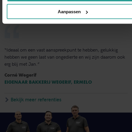
LOCATIEDIRECTEUR KBS SINT VICTOR, APELDOORN
Aanpassen
“Ideaal om een vast aanspreekpunt te hebben, gelukkig
hebben we geen last van ongedierte en wij zijn daarom ook
erg blij met Jan.”
Corné Wegerif
EIGENAAR BAKKERIJ WEGERIF, ERMELO
Bekijk meer referenties