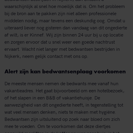
waarschijnlijk al snel hoe moeilijk dat is. Om het probleem
bij de bron aan te pakken zijn niet alleen professionele
middelen nodig, maar tevens een deskundig oog. Omdat u
uiteraard liever nog gisteren dan vandaag van dit ongedierte
af wilt, is er Kinnef. Wij zijn binnen 24 uur bij u op locatie
en zorgen ervoor dat u snel weer een goede nachtrust
ervaart. Wacht niet langer met bedwantsen bestrijden in
Nijkerk, neem gelijk contact met ons op.
Alert zijn kan bedwantsenplaag voorkomen
De meeste mensen nemen de bedwants mee vanaf hun
vakantieadres. Het gaat bijvoorbeeld om een hotelbezoek,
of het slapen in een B&B of vakantiehuisje. De
aanwezigheid van dit ongedierte heeft, in tegenstelling tot
wat veel mensen denken, niets te maken met hygiëne.
Bedwantsen zijn uitsluitend op zoek naar bloed om zich
mee te voeden. Om te voorkomen dat deze diertjes
ongewild meeliften in de koffer op weg naar huis, is het