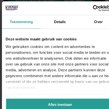
STUUR EEN WHATSAPP!
NEEM CONTACT MET ONS OP
Toestemming
Details
Over
Binnen 1 werkdag antwoord
Deze website maakt gebruik van cookies
Dit zeggen opdrachtgevers over Kinnef
We gebruiken cookies om content en advertenties te
personaliseren, om functies voor social media te bieden en 
ons websiteverkeer te analyseren. Ook delen we informatie
over uw gebruik van onze site met onze partners voor social
WhatsAp
media, adverteren en analyse. Deze partners kunnen deze
“Kinnef Plaagdiermanagement heeft bij ons op en adequate
gegevens combineren met andere informatie die u aan ze he
manier de ongedierte bestrijding uitgevoerd. Wij zijn zeer
verstrekt of die ze hebben verzameld op basis van uw gebru
tevreden over de snelheid van handelen de grondige wijze
van hun services.
van bestrijden en de vlotte follow up. Dit bedrijf bevelen wij
van harte aan.”
Alles toestaan
Dorine Pot