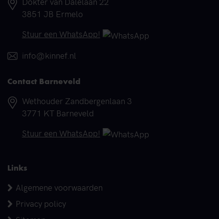
Adres
Dokter van Dalelaan 22
3851 JB Ermelo
Telefoonnummer
Stuur een WhatsApp!
E-mail
info@kinnef.nl
Contact Barneveld
Adres
Wethouder Zandbergenlaan 3
3771 KT Barneveld
Telefoonnummer
Stuur een WhatsApp!
Links
Algemene voorwaarden
Privacy policy