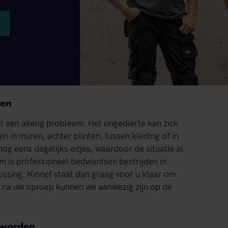
zen
t een akelig probleem. Het ongedierte kan zich
n in muren, achter plinten, tussen kleding of in
og eens dagelijks eitjes, waardoor de situatie al
em is professioneel bedwantsen bestrijden in
ssing. Kinnef staat dan graag voor u klaar om
r na uw oproep kunnen we aanwezig zijn op de
 worden