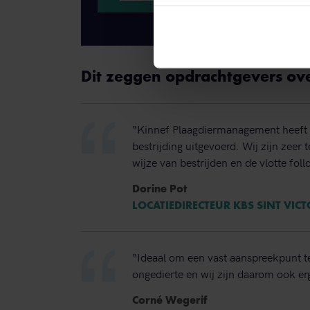
Dit zeggen opdrachtgevers ov
“Kinnef Plaagdiermanagement heeft 
bestrijding uitgevoerd. Wij zijn zeer
wijze van bestrijden en de vlotte foll
Dorine Pot
LOCATIEDIRECTEUR KBS SINT VIC
“Ideaal om een vast aanspreekpunt t
ongedierte en wij zijn daarom ook erg
Corné Wegerif