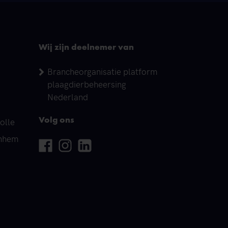
Wij zijn deelnemer van
Brancheorganisatie platform
plaagdierbeheersing
Nederland
olle
Volg ons
rnhem
Facebook
Instagram
Linkedin