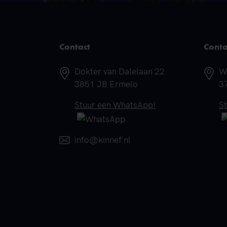
Contact
Conta
Adres
A
Dokter van Dalelaan 22
W
3851 JB Ermelo
3
Telefoonnummer
T
Stuur een WhatsApp!
S
E-mail
info@kinnef.nl