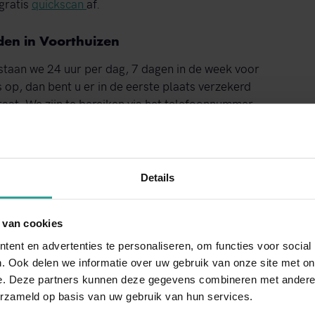
gratis
quickscan
af.
den in Voorthuizen
staan we 24 uur per dag, 7 dagen in de week voor
 op, dan bent u er in de eerste plaats verzekerd
taat. We zijn te bereiken via het telefoonnummer
Details
s. Ook is er online contact met ons te leggen,
aal beschikbare contactformulier. Ontdek zelf wat
 van cookies
ent en advertenties te personaliseren, om functies voor social
. Ook delen we informatie over uw gebruik van onze site met on
e. Deze partners kunnen deze gegevens combineren met andere i
erzameld op basis van uw gebruik van hun services.
NEEM CONTACT MET ONS OP