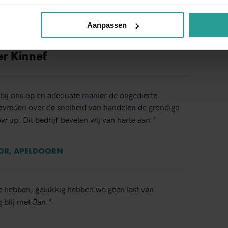
Binnen 1 werkdag antwoord
Aanpassen
er Kinnef
bij ons op en adequate manier de ongedierte
 tevreden over de snelheid van handelen de grondige
ow up. Dit bedrijf bevelen wij van harte aan.”
TOR, APELDOORN
e hebben, gelukkig hebben we geen last van
 blij met Jan.”