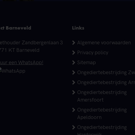
ct Barneveld
Links
dres
ethouder Zandbergenlaan 3
Algemene voorwaarden
771 KT Barneveld
Privacy policy
elefoonnummer
tuur een WhatsApp!
Sitemap
Ongediertebestrijding Zw
Ongediertebestrijding A
Ongediertebestrijding
Amersfoort
Ongediertebestrijding
Apeldoorn
Ongediertebestrijding
Harderwijk