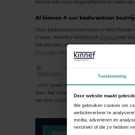
kennis met onze mogelijkheden en neem de 
Al binnen 4 uur bedwantsen bestrij
Voor bedwantsen bestrijden in Voorthuizen 
u klaar. Neemt u telefonisch
contact
met ons
dat één van onze professionals u te woord s
Stuur een WhatsApp!
Toestemming
, voor zowel urgente gevallen als voor advie
door het invullen en versturen van het digit
Deze website maakt gebruik
we voor u kunnen betekenen.
We gebruiken cookies om cont
websiteverkeer te analyseren
media, adverteren en analys
verstrekt of die ze hebben v
STUUR EEN WHATSAPP!