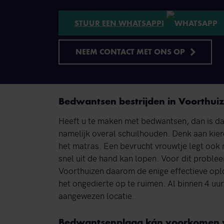
STUUR EEN WHATSAPP!
NEEM CONTACT MET ONS OP
Bedwantsen bestrijden in Voorthui
Heeft u te maken met bedwantsen, dan is da
namelijk overal schuilhouden. Denk aan kiere
het matras. Een bevrucht vrouwtje legt ook n
snel uit de hand kan lopen. Voor dit proble
Voorthuizen daarom de enige effectieve oplo
het ongedierte op te ruimen. Al binnen 4 uu
aangewezen locatie.
Bedwantsenplaag kán voorkomen