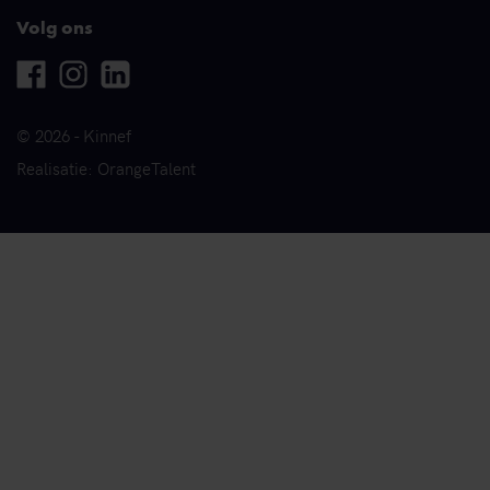
Volg ons
Facebook
Instagram
Linkedin
© 2026 - Kinnef
Realisatie: OrangeTalent