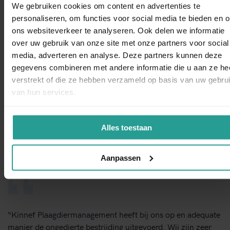
grondig. Schakel Kinnef in en ongedierte maakt geen enkele
We gebruiken cookies om content en advertenties te
kans in uw bedrijfspand of woning.
personaliseren, om functies voor social media te bieden en 
ons websiteverkeer te analyseren. Ook delen we informatie
over uw gebruik van onze site met onze partners voor social
WhatsAp
media, adverteren en analyse. Deze partners kunnen deze
STUUR EEN WHATSAPP!
gegevens combineren met andere informatie die u aan ze he
verstrekt of die ze hebben verzameld op basis van uw gebru
NEEM CONTACT MET ONS OP
van hun services.
Binnen 1 werkdag antwoord
Alles toestaan
Dit zeggen opdrachtgevers over Kinnef
Aanpassen
“Kinnef Plaagdiermanagement heeft bij ons op en adequate
manier de ongedierte bestrijding uitgevoerd. Wij zijn zeer