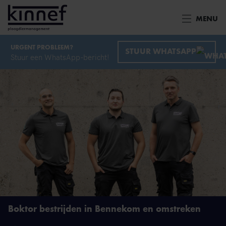
Ga naar inhoud
MENU
URGENT PROBLEEM?
STUUR WHATSAPP
Stuur een WhatsApp-bericht!
Boktor bestrijden in Bennekom en omstreken