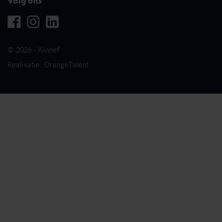
Volg ons
Facebook
Instagram
Linkedin
© 2026 - Kinnef
Realisatie: OrangeTalent