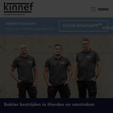
Ga naar inhoud
MENU
URGENT PROBLEEM?
STUUR WHATSAPP
Stuur een WhatsApp-bericht!
Boktor bestrijden in Hierden en omstreken