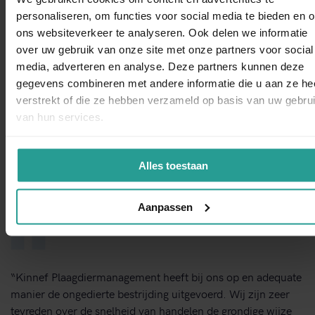
kakkerlakken, ratten, wespen of ander ongedierte.
personaliseren, om functies voor social media te bieden en 
ons websiteverkeer te analyseren. Ook delen we informatie
over uw gebruik van onze site met onze partners voor social
WhatsAp
STUUR EEN WHATSAPP!
media, adverteren en analyse. Deze partners kunnen deze
gegevens combineren met andere informatie die u aan ze he
verstrekt of die ze hebben verzameld op basis van uw gebru
NEEM CONTACT MET ONS OP
van hun services.
Binnen 1 werkdag antwoord
Alles toestaan
Dit zeggen opdrachtgevers over Kinnef
Aanpassen
“Kinnef Plaagdiermanagement heeft bij ons op en adequate
manier de ongedierte bestrijding uitgevoerd. Wij zijn zeer
tevreden over de snelheid van handelen de grondige wijze