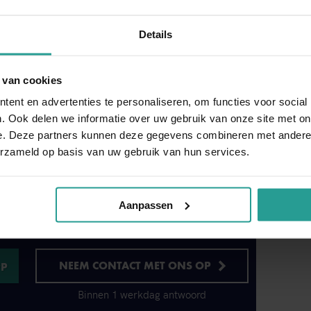
rve van de boktor kan namelijk kilo's hout
worm genoemd. Dit maakt de boktor éen van de
Details
Nijkerk
 van cookies
huis of bedrijf, kunt u contact opnemen met
ent en advertenties te personaliseren, om functies voor social
afspraak bij u langs. Uw buren, klanten,
. Ook delen we informatie over uw gebruik van onze site met on
fs uw eigen werknemers zullen niet of nauwelijks
e. Deze partners kunnen deze gegevens combineren met andere i
it voor de deur en zorgen ervoor dat we zo
erzameld op basis van uw gebruik van hun services.
unt ons dagelijks bereiken, maar liefst 24 uur
et ongedierte probleem aan, zodat herhaling kan
 voor overlast van houtworm of boktor, maar
Aanpassen
ten, wespen of ander ongedierte.
NEEM CONTACT MET ONS OP
Binnen 1 werkdag antwoord