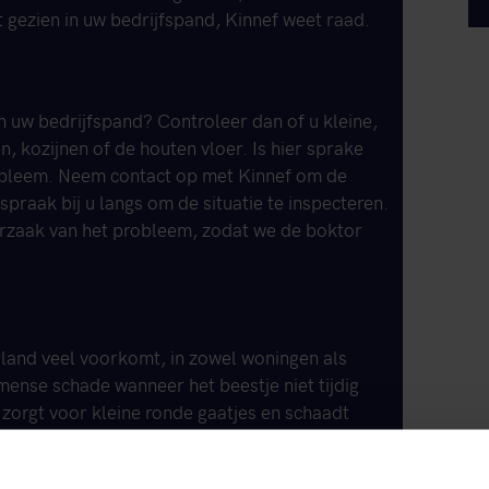
 gezien in uw bedrijfspand, Kinnef weet raad.
 uw bedrijfspand? Controleer dan of u kleine,
, kozijnen of de houten vloer. Is hier sprake
robleem. Neem contact op met Kinnef om de
praak bij u langs om de situatie te inspecteren.
orzaak van het probleem, zodat we de boktor
rland veel voorkomt, in zowel woningen als
mense schade wanneer het beestje niet tijdig
zorgt voor kleine ronde gaatjes en schaadt
van het houten meubel. In draagbalken is de
 het van belang de aanwezigheid van de boktor