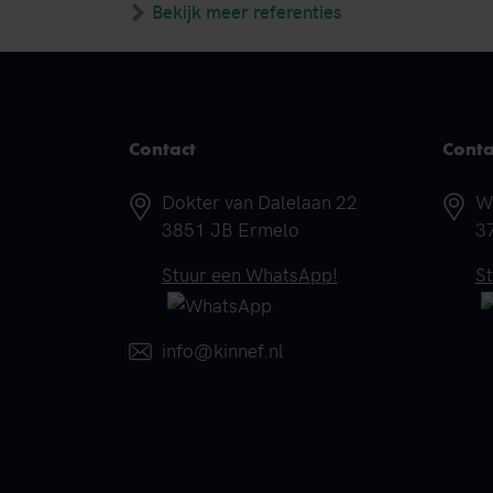
Bekijk meer referenties
Contact
Conta
Adres
A
Dokter van Dalelaan 22
W
3851 JB Ermelo
3
Telefoonnummer
T
Stuur een WhatsApp!
S
E-mail
info@kinnef.nl