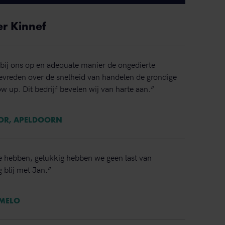
er Kinnef
bij ons op en adequate manier de ongedierte
 tevreden over de snelheid van handelen de grondige
ow up. Dit bedrijf bevelen wij van harte aan.”
TOR, APELDOORN
e hebben, gelukkig hebben we geen last van
 blij met Jan.”
RMELO