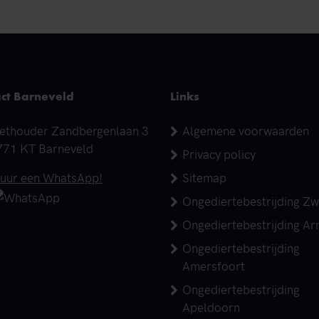
ct Barneveld
Links
dres
ethouder Zandbergenlaan 3
Algemene voorwaarden
771 KT Barneveld
Privacy policy
elefoonnummer
tuur een WhatsApp!
Sitemap
Ongediertebestrijding Zw
Ongediertebestrijding A
Ongediertebestrijding
Amersfoort
Ongediertebestrijding
Apeldoorn