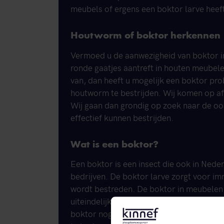
meubels of ergens een boktor larve heeft
Houtworm of boktor herkennen
Vermoed u de aanwezigheid van boktor in
ronde gaatjes aantreft in houten meubelen
van, dan heeft u mogelijk een boktor p
houtworm te bestrijden. Wij komen op afs
Wij gaan dan grondig op zoek naar de o
effectief kunnen bestrijden.
Wat is een boktor?
Een boktor is een insect die ook in Nede
bedrijven. De boktor larve zorgt voor im
wordt bestreden. De boktor in meubelen 
uiteindelijk de integriteit en stevigheid 
boktor nog veel schadelijker! Daarom is