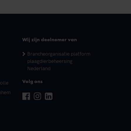
Wij zijn deelnemer van
Brancheorganisatie platform
plaagdierbeheersing
Nederland
olle
Volg ons
rnhem
Facebook
Instagram
Linkedin