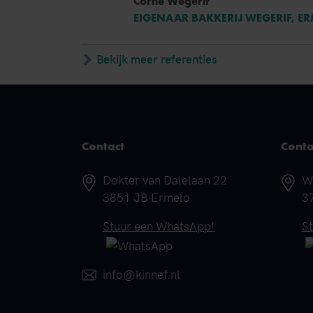
Corné Wegerif
EIGENAAR BAKKERIJ WEGERIF, E
Bekijk meer referenties
Contact
Conta
Adres
A
Dokter van Dalelaan 22
W
3851 JB Ermelo
3
Telefoonnummer
T
Stuur een WhatsApp!
S
E-mail
info@kinnef.nl