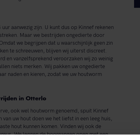
 4 uur aanwezig zijn. U kunt dus op Kinnef rekenen
streken. Maar we bestrijden ongedierte door
mdat we begrijpen dat u waarschijnlijk geen zin
n te schreeuwen, blijven wij uiterst discreet.
d en vanzelfsprekend veroorzaken wij zo weinig
ullen niets merken. Wij pakken uw ongedierte
naar naden en kieren, zodat we uw houtworm
rijden in Otterlo
larve, ook wel houtworm genoemd, spuit Kinnef
 van uw hout doen we het liefst in een leeg huis,
taste hout kunnen komen. Vinden wij ook de
goureus. We leggen de boorgangen open met een