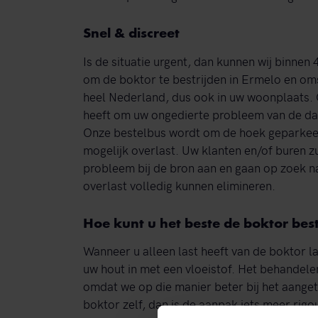
Snel & discreet
Is de situatie urgent, dan kunnen wij binnen
om de boktor te bestrijden in Ermelo en om
heel Nederland, dus ook in uw woonplaats. O
heeft om uw ongedierte probleem van de dake
Onze bestelbus wordt om de hoek geparkeer
mogelijk overlast. Uw klanten en/of buren z
probleem bij de bron aan en gaan op zoek 
overlast volledig kunnen elimineren.
Hoe kunt u het beste de boktor best
Wanneer u alleen last heeft van de boktor 
uw hout in met een vloeistof. Het behandelen
omdat we op die manier beter bij het aange
boktor zelf, dan is de aanpak iets meer ri