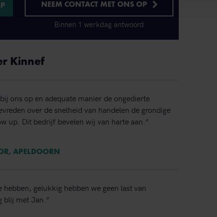
NEEM CONTACT MET ONS OP
Binnen 1 werkdag antwoord
er Kinnef
bij ons op en adequate manier de ongedierte
 tevreden over de snelheid van handelen de grondige
ow up. Dit bedrijf bevelen wij van harte aan.”
TOR, APELDOORN
e hebben, gelukkig hebben we geen last van
 blij met Jan.”