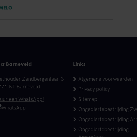
RMELO
ct Barneveld
Links
dres
ethouder Zandbergenlaan 3
Algemene voorwaarden
771 KT Barneveld
Privacy policy
elefoonnummer
tuur een WhatsApp!
Sitemap
Ongediertebestrijding Zw
Ongediertebestrijding A
Ongediertebestrijding
Amersfoort