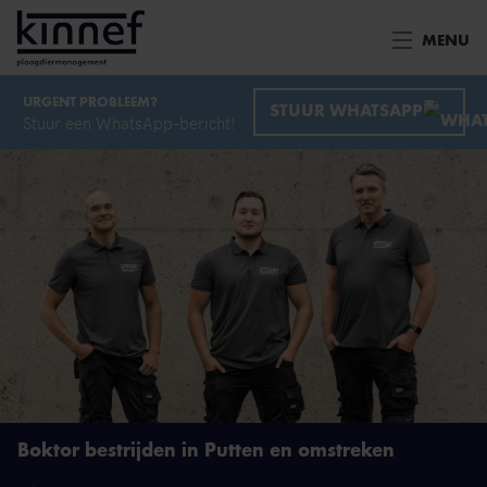
Ga naar inhoud
MENU
URGENT PROBLEEM?
STUUR WHATSAPP
Stuur een WhatsApp-bericht!
Boktor bestrijden in Putten en omstreken