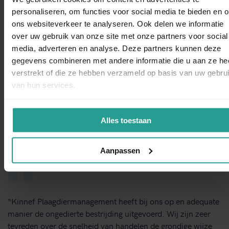
kakkerlakken, ratten, wespen of ander ongedierte.
personaliseren, om functies voor social media te bieden en 
ons websiteverkeer te analyseren. Ook delen we informatie
over uw gebruik van onze site met onze partners voor social
WhatsAp
STUUR EEN WHATSAPP!
media, adverteren en analyse. Deze partners kunnen deze
gegevens combineren met andere informatie die u aan ze he
verstrekt of die ze hebben verzameld op basis van uw gebru
NEEM CONTACT MET ONS OP
van hun services.
Binnen 1 werkdag antwoord
Alles toestaan
Dit zeggen opdrachtgevers over Kinnef
Aanpassen
“Kinnef Plaagdiermanagement heeft bij ons op en adequate
manier de ongedierte bestrijding uitgevoerd. Wij zijn zeer
tevreden over de snelheid van handelen de grondige wijze