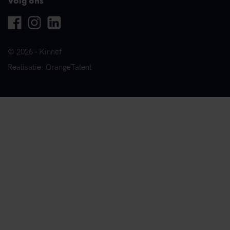
Volg ons
Facebook
Instagram
Linkedin
© 2026 - Kinnef
Realisatie: OrangeTalent