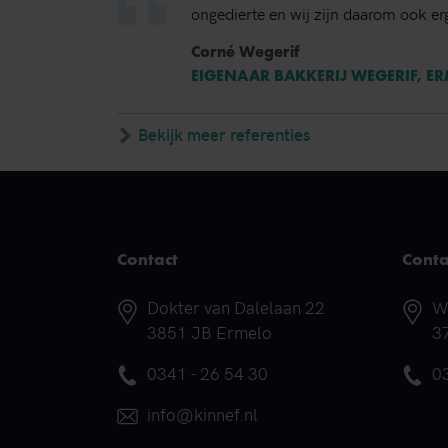
ongedierte en wij zijn daarom ook erg
Corné Wegerif
EIGENAAR BAKKERIJ WEGERIF, E
Bekijk meer referenties
Contact
Conta
Adres
A
Dokter van Dalelaan 22
W
3851 JB Ermelo
3
Telefoonnummer
T
0341 - 26 54 30
0
E-mail
info@kinnef.nl