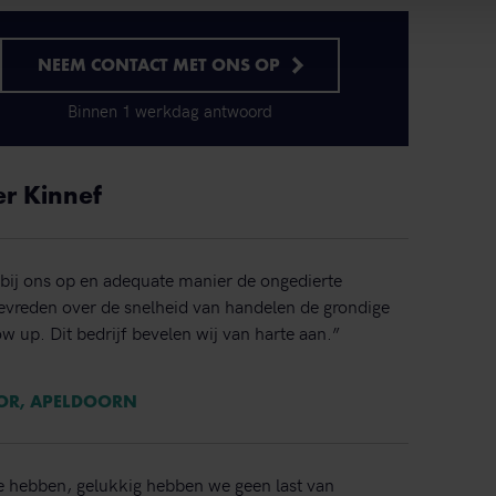
NEEM CONTACT MET ONS OP
Binnen 1 werkdag antwoord
er Kinnef
bij ons op en adequate manier de ongedierte
 tevreden over de snelheid van handelen de grondige
ow up. Dit bedrijf bevelen wij van harte aan.”
TOR, APELDOORN
e hebben, gelukkig hebben we geen last van