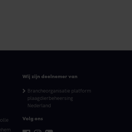
Wij zijn deelnemer van
Brancheorganisatie platform
plaagdierbeheersing
Nederland
olle
Volg ons
rnhem