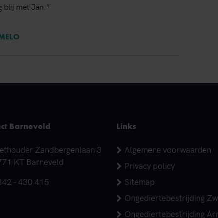
 blij met Jan.”
RMELO
ct Barneveld
Links
dres
ethouder Zandbergenlaan 3
Algemene voorwaarden
771 KT Barneveld
Privacy policy
elefoonnummer
342 - 430 415
Sitemap
Ongediertebestrijding Zw
Ongediertebestrijding A