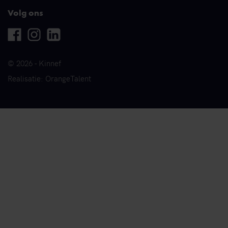
Volg ons
Facebook
Instagram
Linkedin
© 2026 - Kinnef
Realisatie: OrangeTalent