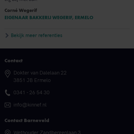
Corné Wegerif
EIGENAAR BAKKERIJ WEGERIF, ERMELO
Bekijk meer referenties
Contact
Adres
Dokter van Dalelaan 22
3851 JB Ermelo
Telefoonnummer
0341 - 26 54 30
E-mail
info@kinnef.nl
Contact Barneveld
Adres
Wethouder Zandbergenlaan 3