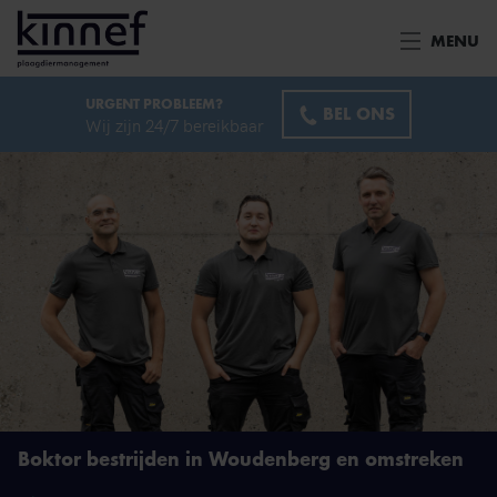
Ga naar inhoud
MENU
URGENT PROBLEEM?
BEL ONS
Wij zijn 24/7 bereikbaar
Boktor bestrijden in Woudenberg en omstreken