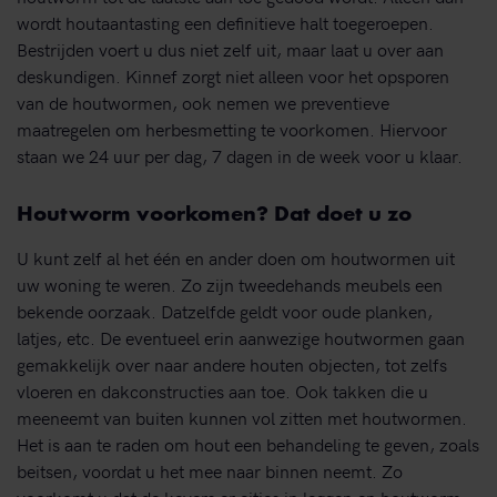
wordt houtaantasting een definitieve halt toegeroepen.
Bestrijden voert u dus niet zelf uit, maar laat u over aan
deskundigen. Kinnef zorgt niet alleen voor het opsporen
van de houtwormen, ook nemen we preventieve
maatregelen om herbesmetting te voorkomen. Hiervoor
staan we 24 uur per dag, 7 dagen in de week voor u klaar.
Houtworm voorkomen? Dat doet u zo
U kunt zelf al het één en ander doen om houtwormen uit
uw woning te weren. Zo zijn tweedehands meubels een
bekende oorzaak. Datzelfde geldt voor oude planken,
latjes, etc. De eventueel erin aanwezige houtwormen gaan
gemakkelijk over naar andere houten objecten, tot zelfs
vloeren en dakconstructies aan toe. Ook takken die u
meeneemt van buiten kunnen vol zitten met houtwormen.
Het is aan te raden om hout een behandeling te geven, zoals
beitsen, voordat u het mee naar binnen neemt. Zo
voorkomt u dat de kevers er eitjes in leggen en houtworm