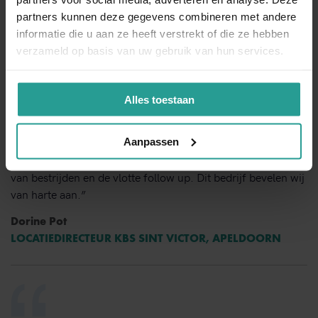
partners kunnen deze gegevens combineren met andere
Dit zeggen opdrachtgevers over Kinnef
informatie die u aan ze heeft verstrekt of die ze hebben
verzameld op basis van uw gebruik van hun services.
Alles toestaan
“Kinnef Plaagdiermanagement heeft bij ons op en adequate
Aanpassen
manier de ongedierte bestrijding uitgevoerd. Wij zijn zeer
tevreden over de snelheid van handelen de grondige wijze
van bestrijden en de vlotte follow up. Dit bedrijf bevelen wij
van harte aan.”
Dorine Pot
LOCATIEDIRECTEUR KBS SINT VICTOR, APELDOORN