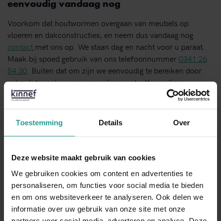
eenvoudig vandaag nog
Voorkom dat houtwormen overgaan van meubels op
vloeren en dakconstructies, en neem dus vandaag nog
contact
met ons op. We staan dag en nacht voor u paraat.
Maak bij spoed gebruik van ons telefoonnummer
0341 26
54 30
. Buiten dat om zijn we eenvoudig te bereiken door
gebruik te maken van ons online contactformulier.
Schroom ook bij twijfel of vragen niet om ons te benaderen.
We doen er alles aan om u optimaal te adviseren als het gaat
om houtworm bestrijden in Arnhem.
Toestemming
Details
Over
BEL ONS DIRECT
Deze website maakt gebruik van cookies
We gebruiken cookies om content en advertenties te
personaliseren, om functies voor social media te bieden
CONTACT OPNEMEN
en om ons websiteverkeer te analyseren. Ook delen we
Binnen 1 werkdag antwoord
informatie over uw gebruik van onze site met onze
partners voor social media, adverteren en analyse. Deze