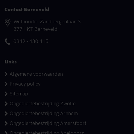
Contact Barneveld
Adres
Wethouder Zandbergenlaan 3
3771 KT Barneveld
Telefoonnummer
0342 - 430 415
Links
Algemene voorwaarden
Privacy policy
Sitemap
Ongediertebestrijding Zwolle
Ongediertebestrijding Arnhem
Ongediertebestrijding Amersfoort
Ongediertebestrijding Apeldoorn