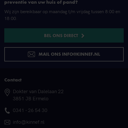
preventie van uw huis of pand?
Wij zijn bereikbaar op maandag t/m vrijdag tussen 8:00 en
18:00.
BEL ONS DIRECT
MAIL ONS INFO@KINNEF.NL
Contact
Adres
Dokter van Dalelaan 22
3851 JB Ermelo
Telefoonnummer
0341 - 26 54 30
E-mail
info@kinnef.nl