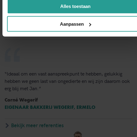
van bestrijden en de vlotte follow up. Dit bedrijf bevelen wij
Alles toestaan
van harte aan.”
Dorine Pot
Aanpassen
LOCATIEDIRECTEUR KBS SINT VICTOR, APELDOORN
“Ideaal om een vast aanspreekpunt te hebben, gelukkig
hebben we geen last van ongedierte en wij zijn daarom ook
erg blij met Jan.”
Corné Wegerif
EIGENAAR BAKKERIJ WEGERIF, ERMELO
Bekijk meer referenties