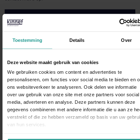
STUUR EEN WHATSAPP!
Toestemming
Details
Over
NEEM CONTACT MET ONS OP
Binnen 1 werkdag antwoord
Deze website maakt gebruik van cookies
We gebruiken cookies om content en advertenties te
Dit zeggen opdrachtgevers over Kinnef
personaliseren, om functies voor social media te bieden en 
ons websiteverkeer te analyseren. Ook delen we informatie
over uw gebruik van onze site met onze partners voor social
WhatsAp
media, adverteren en analyse. Deze partners kunnen deze
gegevens combineren met andere informatie die u aan ze he
verstrekt of die ze hebben verzameld op basis van uw gebru
“Kinnef Plaagdiermanagement heeft bij ons op en adequate
van hun services.
manier de ongedierte bestrijding uitgevoerd. Wij zijn zeer
tevreden over de snelheid van handelen de grondige wijze