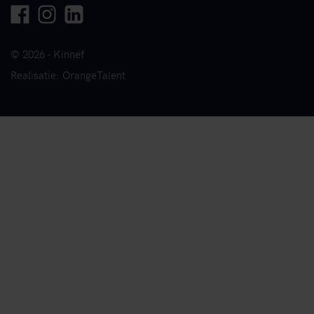
Facebook
Instagram
Linkedin
© 2026 - Kinnef
Realisatie: OrangeTalent