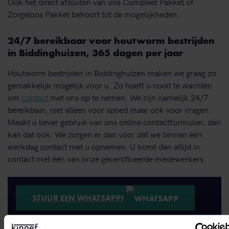
Ook het direct afsluiten van ons Compleet Pakket of
Zorgeloos Pakket behoort tot de mogelijkheden.
24/7 bereikbaar voor houtworm bestrijden
in Biddinghuizen, 365 dagen per jaar
Houtworm bestrijden in Biddinghuizen maken we graag zo
gemakkelijk mogelijk voor u. Zo hoeft u nooit te wachten
om
contact
met ons op te nemen. We zijn namelijk 24/7
bereikbaar, niet alleen voor spoed maar ook voor vragen.
Maakt u liever gebruik van ons online contactformulier, dan
kan dat ook. We zorgen er dan voor dat we binnen één
werkdag contact met u opnemen. U komt dan altijd in
contact met één van onze gecertificeerde medewerkers.
STUUR EEN WHATSAPP!