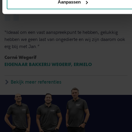
Aanpassen
“Ideaal om een vast aanspreekpunt te hebben, gelukkig
hebben we geen last van ongedierte en wij zijn daarom ook
erg blij met Jan.”
Corné Wegerif
EIGENAAR BAKKERIJ WEGERIF, ERMELO
Bekijk meer referenties