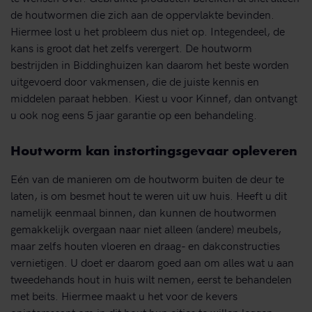
de houtwormen die zich aan de oppervlakte bevinden.
Hiermee lost u het probleem dus niet op. Integendeel, de
kans is groot dat het zelfs verergert. De houtworm
bestrijden in Biddinghuizen kan daarom het beste worden
uitgevoerd door vakmensen, die de juiste kennis en
middelen paraat hebben. Kiest u voor Kinnef, dan ontvangt
u ook nog eens 5 jaar garantie op een behandeling.
Houtworm kan instortingsgevaar opleveren
Eén van de manieren om de houtworm buiten de deur te
laten, is om besmet hout te weren uit uw huis. Heeft u dit
namelijk eenmaal binnen, dan kunnen de houtwormen
gemakkelijk overgaan naar niet alleen (andere) meubels,
maar zelfs houten vloeren en draag- en dakconstructies
vernietigen. U doet er daarom goed aan om alles wat u aan
tweedehands hout in huis wilt nemen, eerst te behandelen
met beits. Hiermee maakt u het voor de kevers
oninteressant om in dit hout hun eitjes te willen leggen.