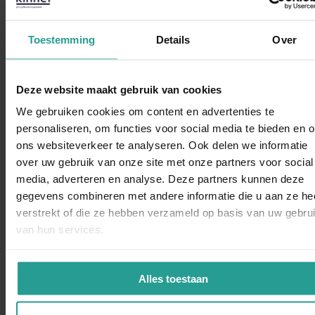
NEEM CONTACT MET ONS OP
Binnen 1 werkdag antwoord
Toestemming
Details
Over
Dit zeggen opdrachtgevers over Kinnef
Deze website maakt gebruik van cookies
We gebruiken cookies om content en advertenties te
personaliseren, om functies voor social media te bieden en 
ons websiteverkeer te analyseren. Ook delen we informatie
over uw gebruik van onze site met onze partners voor social
WhatsAp
“Kinnef Plaagdiermanagement heeft bij ons op en adequate
media, adverteren en analyse. Deze partners kunnen deze
manier de ongedierte bestrijding uitgevoerd. Wij zijn zeer
gegevens combineren met andere informatie die u aan ze he
tevreden over de snelheid van handelen de grondige wijze
verstrekt of die ze hebben verzameld op basis van uw gebru
van bestrijden en de vlotte follow up. Dit bedrijf bevelen wij
van hun services.
van harte aan.”
Dorine Pot
Alles toestaan
LOCATIEDIRECTEUR KBS SINT VICTOR, APELDOORN