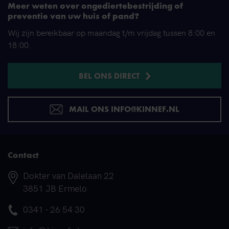
Meer weten over ongediertebestrijding of
preventie van uw huis of pand?
Wij zijn bereikbaar op maandag t/m vrijdag tussen 8:00 en
18:00.
BEL ONS DIRECT
MAIL ONS INFO@KINNEF.NL
Contact
Adres
Dokter van Dalelaan 22
3851 JB Ermelo
Telefoonnummer
0341 - 26 54 30