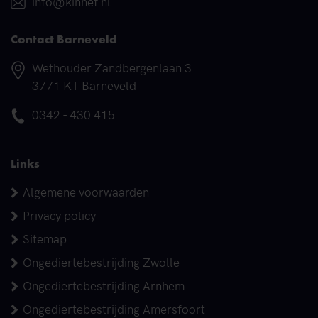
E-mail
info@kinnef.nl
Contact Barneveld
Adres
Wethouder Zandbergenlaan 3
3771 KT Barneveld
Telefoonnummer
0342 - 430 415
Links
Algemene voorwaarden
Privacy policy
Sitemap
Ongediertebestrijding Zwolle
Ongediertebestrijding Arnhem
Ongediertebestrijding Amersfoort