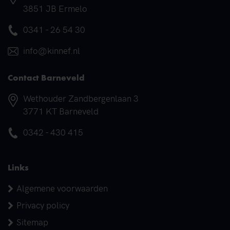
3851 JB Ermelo
Telefoonnummer
0341 - 26 54 30
E-mail
info@kinnef.nl
Contact Barneveld
Adres
Wethouder Zandbergenlaan 3
3771 KT Barneveld
Telefoonnummer
0342 - 430 415
Links
Algemene voorwaarden
Privacy policy
Sitemap