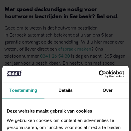
Met spoed deskundige nodig voor
houtworm bestrijden in Eerbeek? Bel ons!
Goed om te weten is dat houtworm bestrijden
in Eerbeek automatisch betekent dat u van ons 5 jaar
garantie ontvangt op de behandeling. Wilt u hier meer over
weten, of liever direct een
afspraak maken
? Ons
telefoonnummer
0341 26 54 30
is dag en nacht, 365 dagen
per jaar voor u beschikbaar. En heeft u ons met spoed
nodig, dan hoeft u niet te wachten tot de volgende dag. Al
binnen 4 uur kan één van onze gecertificeerde
medewerkers bij u voor de deur staan. Ook ons online
contactformulier is eenvoudig te gebruiken. Vul deze in,
Toestemming
Details
Over
verzend hem digitaal en wij zorgen dat we binnen een
werkdag u van een reactie voorzien.
Deze website maakt gebruik van cookies
We gebruiken cookies om content en advertenties te
personaliseren, om functies voor social media te bieden
BEL ONS DIRECT