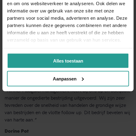
en om ons websiteverkeer te analyseren. Ook delen we
informatie over uw gebruik van onze site met onze
NEEM CONTACT MET ONS OP
partners voor social media, adverteren en analyse. Deze
partners kunnen deze gegevens combineren met andere
Binnen 1 werkdag antwoord
informatie die u aan ze heeft verstrekt of die ze hebben
verzameld op basis van uw gebruik van hun services.
Dit zeggen opdrachtgevers over Kinnef
Alles toestaan
Aanpassen
“Kinnef Plaagdiermanagement heeft bij ons op en adequate
manier de ongedierte bestrijding uitgevoerd. Wij zijn zeer
tevreden over de snelheid van handelen de grondige wijze
van bestrijden en de vlotte follow up. Dit bedrijf bevelen wij
van harte aan.”
Dorine Pot