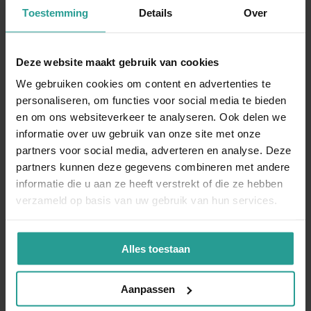
Toestemming
Details
Over
wachten tot de volgende dag met houtworm bestrijden in
Ermelo. Wij staan namelijk elk moment van de dag voor u
paraat. Zeker wanneer u het idee heeft dat er sprake is van
Deze website maakt gebruik van cookies
een erg onveilige situatie, is het belangrijk ons zo snel
mogelijk telefonisch te benaderen. Dat kan via het nummer
We gebruiken cookies om content en advertenties te
0341 26 54 30
. Voor minder spoed is het invullen van ons
personaliseren, om functies voor social media te bieden
contactformulier ook een optie. In dat geval nemen we
en om ons websiteverkeer te analyseren. Ook delen we
binnen 24 uur
contact
met u op voor het maken van een
informatie over uw gebruik van onze site met onze
afspraak.
partners voor social media, adverteren en analyse. Deze
partners kunnen deze gegevens combineren met andere
informatie die u aan ze heeft verstrekt of die ze hebben
verzameld op basis van uw gebruik van hun services.
BEL ONS DIRECT
Alles toestaan
NEEM CONTACT MET ONS OP
Binnen 1 werkdag antwoord
Aanpassen