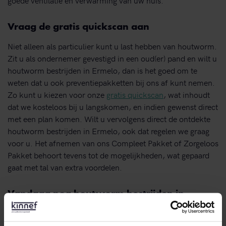
Vraag de gratis quickscan aan
Niet alleen als particulier kunt u last hebben van houtworm.
Zit u als ondernemer gevestigd in een oud(er) pand en wilt u
houtworm bestrijden in Ermelo, dan is het goed om te
weten dat u ook preventiepakketten bij ons af kunt nemen.
Zo kunt u kiezen voor onze
gratis quickscan
, wat inhoudt
dat we kosteloos bij u langskomen, en indien gewenst direct
met een plan komen. Wilt u vervolgens direct de ontdekte
houtworm bestrijden in Ermelo, ook dat regelen we graag
voor u. Het afnemen van ons Compleet Pakket of Zorgeloos
Pakket behoort tevens tot de mogelijkheden, wat gepaard
gaat met tal van extra voordelen.
Vandaag nog houtworm bestrijden in
Ermelo? Bel ons!
Vermoedt u een houtwormbesmetting, dan hoeft u niet te