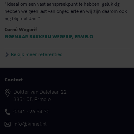
“Ideaal om een vast aanspreekpunt te hebben, gelukkig
hebben we geen last van ongedierte en wij zijn daarom ook
erg blij met Jan.”
Corné Wegerif
EIGENAAR BAKKERIJ WEGERIF, ERMELO
Bekijk meer referenties
Contact
Adres
Dokter van Dalelaan 22
3851 JB Ermelo
Telefoonnummer
0341 - 26 54 30
E-mail
info@kinnef.nl