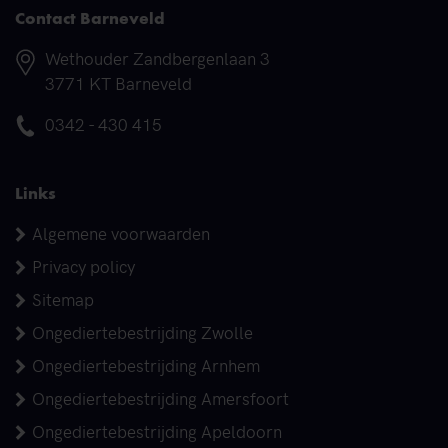
Contact Barneveld
Adres
Wethouder Zandbergenlaan 3
3771 KT Barneveld
Telefoonnummer
0342 - 430 415
Links
Algemene voorwaarden
Privacy policy
Sitemap
Ongediertebestrijding Zwolle
Ongediertebestrijding Arnhem
Ongediertebestrijding Amersfoort
Ongediertebestrijding Apeldoorn