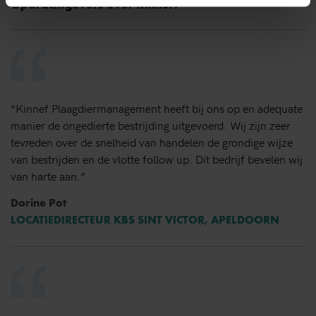
Opdrachtgevers over Kinnef:
“Kinnef Plaagdiermanagement heeft bij ons op en adequate
manier de ongedierte bestrijding uitgevoerd. Wij zijn zeer
tevreden over de snelheid van handelen de grondige wijze
van bestrijden en de vlotte follow up. Dit bedrijf bevelen wij
van harte aan.”
Dorine Pot
LOCATIEDIRECTEUR KBS SINT VICTOR, APELDOORN