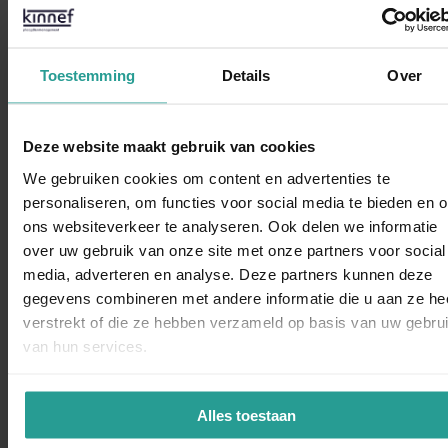
NEEM CONTACT MET ONS OP
Toestemming
Details
Over
Binnen 1 werkdag antwoord
Dit zeggen opdrachtgevers over Kinnef
Deze website maakt gebruik van cookies
We gebruiken cookies om content en advertenties te
personaliseren, om functies voor social media te bieden en 
ons websiteverkeer te analyseren. Ook delen we informatie
over uw gebruik van onze site met onze partners voor social
WhatsAp
media, adverteren en analyse. Deze partners kunnen deze
“Kinnef Plaagdiermanagement heeft bij ons op en adequate
gegevens combineren met andere informatie die u aan ze he
manier de ongedierte bestrijding uitgevoerd. Wij zijn zeer
verstrekt of die ze hebben verzameld op basis van uw gebru
tevreden over de snelheid van handelen de grondige wijze
van hun services.
van bestrijden en de vlotte follow up. Dit bedrijf bevelen wij
van harte aan.”
Alles toestaan
Dorine Pot
LOCATIEDIRECTEUR KBS SINT VICTOR, APELDOORN