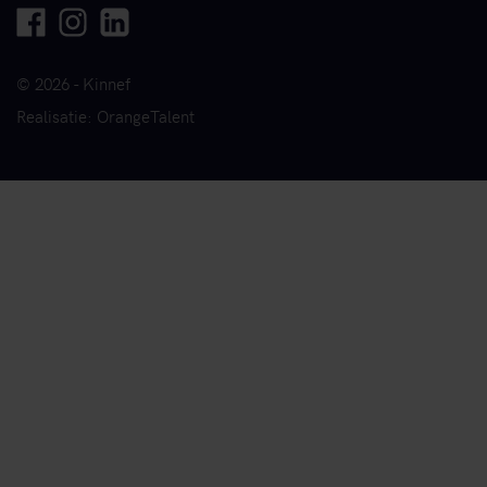
Facebook
Instagram
Linkedin
© 2026 - Kinnef
Realisatie: OrangeTalent