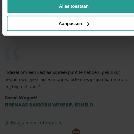
van bestrijden en de vlotte follow up. Dit bedrijf bevelen wij
Alles toestaan
van harte aan.”
Dorine Pot
Aanpassen
LOCATIEDIRECTEUR KBS SINT VICTOR, APELDOORN
“Ideaal om een vast aanspreekpunt te hebben, gelukkig
hebben we geen last van ongedierte en wij zijn daarom ook
erg blij met Jan.”
Corné Wegerif
EIGENAAR BAKKERIJ WEGERIF, ERMELO
Bekijk meer referenties