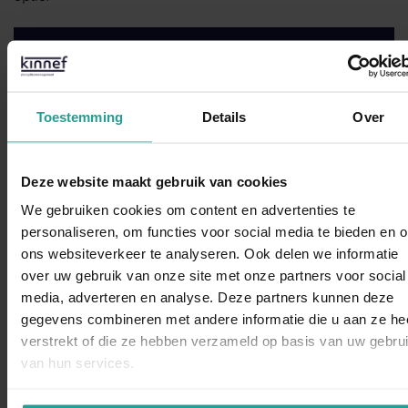
STUUR EEN WHATSAPP!
Toestemming
Details
Over
NEEM CONTACT MET ONS OP
Binnen 1 werkdag antwoord
Deze website maakt gebruik van cookies
We gebruiken cookies om content en advertenties te
Dit zeggen opdrachtgevers over Kinnef
personaliseren, om functies voor social media te bieden en 
ons websiteverkeer te analyseren. Ook delen we informatie
over uw gebruik van onze site met onze partners voor social
WhatsAp
media, adverteren en analyse. Deze partners kunnen deze
gegevens combineren met andere informatie die u aan ze he
verstrekt of die ze hebben verzameld op basis van uw gebru
“Kinnef Plaagdiermanagement heeft bij ons op en adequate
van hun services.
manier de ongedierte bestrijding uitgevoerd. Wij zijn zeer
tevreden over de snelheid van handelen de grondige wijze