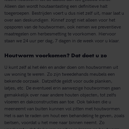
Alleen dan wordt houtaantasting een definitieve halt
toegeroepen. Bestrijden voert u dus niet zelf uit, maar laat u
over aan deskundigen. Kinnef zorgt niet alleen voor het
opsporen van de houtwormen, ook nemen we preventieve
maatregelen om herbesmetting te voorkomen. Hiervoor
staan we 24 uur per dag, 7 dagen in de week voor u klaar.
Houtworm voorkomen? Dat doet u zo
U kunt zelf al het één en ander doen om houtwormen uit
uw woning te weren. Zo zijn tweedehands meubels een
bekende oorzaak. Datzelfde geldt voor oude planken,
latjes, etc. De eventueel erin aanwezige houtwormen gaan
gemakkelijk over naar andere houten objecten, tot zelfs
vloeren en dakconstructies aan toe. Ook takken die u
meeneemt van buiten kunnen vol zitten met houtwormen.
Het is aan te raden om hout een behandeling te geven, zoals
beitsen, voordat u het mee naar binnen neemt. Zo
voorkomt u dat de kevers er eitjes in leggen en houtworm