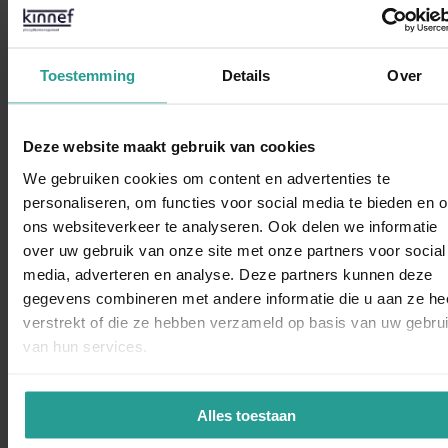
NEEM CONTACT MET ONS OP
Toestemming
Details
Over
Binnen 1 werkdag antwoord
Dit zeggen opdrachtgevers over Kinnef
Deze website maakt gebruik van cookies
We gebruiken cookies om content en advertenties te
personaliseren, om functies voor social media te bieden en 
ons websiteverkeer te analyseren. Ook delen we informatie
over uw gebruik van onze site met onze partners voor social
WhatsAp
media, adverteren en analyse. Deze partners kunnen deze
“Kinnef Plaagdiermanagement heeft bij ons op en adequate
gegevens combineren met andere informatie die u aan ze he
manier de ongedierte bestrijding uitgevoerd. Wij zijn zeer
verstrekt of die ze hebben verzameld op basis van uw gebru
tevreden over de snelheid van handelen de grondige wijze
van hun services.
van bestrijden en de vlotte follow up. Dit bedrijf bevelen wij
van harte aan.”
Alles toestaan
Dorine Pot
LOCATIEDIRECTEUR KBS SINT VICTOR, APELDOORN