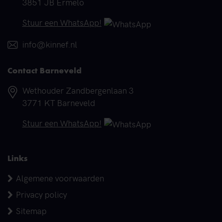
3851 JB Ermelo
Telefoonnummer
Stuur een WhatsApp!
E-mail
info@kinnef.nl
Contact Barneveld
Adres
Wethouder Zandbergenlaan 3
3771 KT Barneveld
Telefoonnummer
Stuur een WhatsApp!
Links
Algemene voorwaarden
Privacy policy
Sitemap