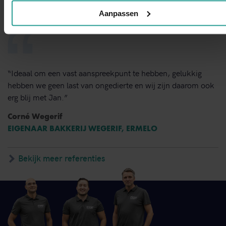
Aanpassen
“Ideaal om een vast aanspreekpunt te hebben, gelukkig
hebben we geen last van ongedierte en wij zijn daarom ook
erg blij met Jan.”
Corné Wegerif
EIGENAAR BAKKERIJ WEGERIF, ERMELO
Bekijk meer referenties