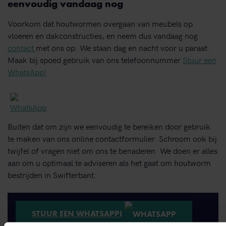
eenvoudig vandaag nog
Voorkom dat houtwormen overgaan van meubels op
vloeren en dakconstructies, en neem dus vandaag nog
contact
met ons op. We staan dag en nacht voor u paraat.
Maak bij spoed gebruik van ons telefoonnummer
Stuur een
WhatsApp!
Buiten dat om zijn we eenvoudig te bereiken door gebruik
te maken van ons online contactformulier. Schroom ook bij
twijfel of vragen niet om ons te benaderen. We doen er alles
aan om u optimaal te adviseren als het gaat om houtworm
bestrijden in Swifterbant.
STUUR EEN WHATSAPP!