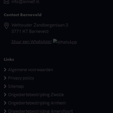
E-mail
info@kinnef.nl
Contact Barneveld
Adres
Wethouder Zandbergenlaan 3
3771 KT Barneveld
Telefoonnummer
Stuur een WhatsApp!
Links
Algemene voorwaarden
Privacy policy
Sitemap
Ongediertebestrijding Zwolle
Ongediertebestrijding Arnhem
Ongediertebestrijding Amersfoort