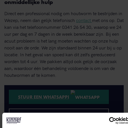
onmiddellijke hulp
Direct een professional nodig om houtworm te bestrijden in
Wezep, neem dan gelijk telefonisch
contact
met ons op. Dat
kan via het telefoonnummer 0341 26 54 30, waarop we 24
uur per dag en 7 dagen in de week bereikbaar zijn. Bij een
acuut probleem is het lang moeten wachten op onze hulp
nooit aan de orde. We zijn standaard binnen 24 uur bij u op
locatie. In het geval van spoed kan dit zelfs gereduceerd
worden tot 4 uur. We pakken altijd ook gelijk de oorzaak
aan, waardoor één behandeling voldoende is om van de
houtwormen af te komen.
STUUR EEN WHATSAPP!
NEEM CONTACT MET ONS OP
Binnen 1 werkdag antwoord