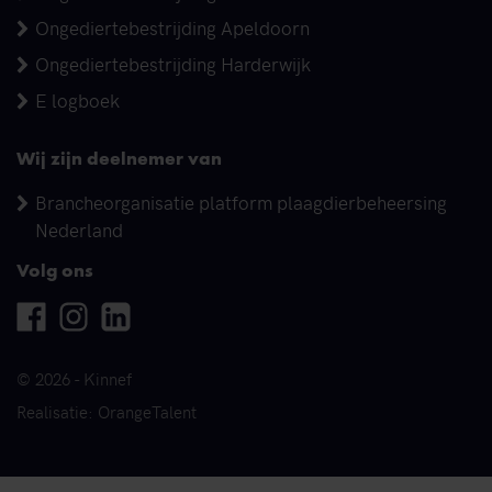
Ongediertebestrijding Apeldoorn
Ongediertebestrijding Harderwijk
E logboek
Wij zijn deelnemer van
Brancheorganisatie platform plaagdierbeheersing
Nederland
Volg ons
Facebook
Instagram
Linkedin
© 2026 - Kinnef
Realisatie: OrangeTalent