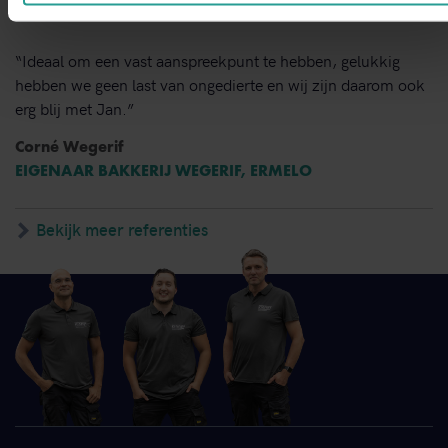
“Ideaal om een vast aanspreekpunt te hebben, gelukkig
hebben we geen last van ongedierte en wij zijn daarom ook
erg blij met Jan.”
Corné Wegerif
EIGENAAR BAKKERIJ WEGERIF, ERMELO
Bekijk meer referenties