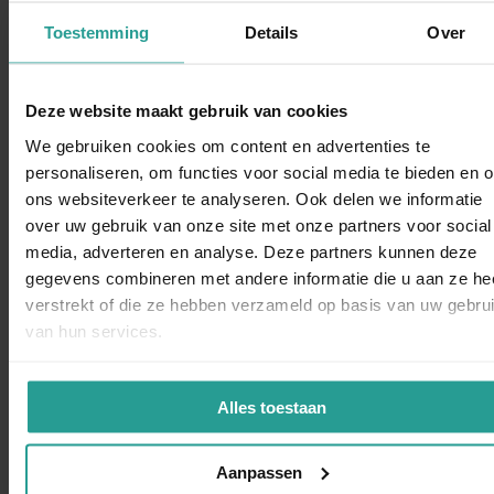
Toestemming
Details
Over
Dit zeggen opdrachtgevers over Kinnef
Deze website maakt gebruik van cookies
We gebruiken cookies om content en advertenties te
personaliseren, om functies voor social media te bieden en 
ons websiteverkeer te analyseren. Ook delen we informatie
“Kinnef Plaagdiermanagement heeft bij ons op en adequate
over uw gebruik van onze site met onze partners voor social
WhatsAp
manier de ongedierte bestrijding uitgevoerd. Wij zijn zeer
media, adverteren en analyse. Deze partners kunnen deze
tevreden over de snelheid van handelen de grondige wijze
gegevens combineren met andere informatie die u aan ze he
van bestrijden en de vlotte follow up. Dit bedrijf bevelen wij
verstrekt of die ze hebben verzameld op basis van uw gebru
van harte aan.”
van hun services.
Dorine Pot
LOCATIEDIRECTEUR KBS SINT VICTOR, APELDOORN
Alles toestaan
Aanpassen