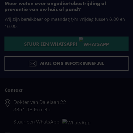
Meer weten over ongediertebestrijding of
preventie van uw huis of pand?
Wij zijn bereikbaar op maandag t/m vrijdag tussen 8:00 en
18:00.
STUUR EEN WHATSAPP!
MAIL ONS INFO@KINNEF.NL
Contact
Adres
Dokter van Dalelaan 22
3851 JB Ermelo
Telefoonnummer
Stuur een WhatsApp!