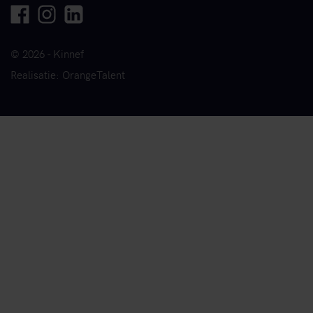
Facebook
Instagram
Linkedin
© 2026 - Kinnef
Realisatie: OrangeTalent