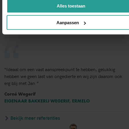
van bestrijden en de vlotte follow up. Dit bedrijf bevelen wij
Alles toestaan
van harte aan.”
Dorine Pot
Aanpassen
LOCATIEDIRECTEUR KBS SINT VICTOR, APELDOORN
“Ideaal om een vast aanspreekpunt te hebben, gelukkig
hebben we geen last van ongedierte en wij zijn daarom ook
erg blij met Jan.”
Corné Wegerif
EIGENAAR BAKKERIJ WEGERIF, ERMELO
Bekijk meer referenties