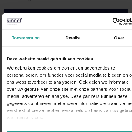
STUUR EEN WHATSAPP!
Toestemming
Details
Over
NEEM CONTACT MET ONS OP
Binnen 1 werkdag antwoord
Deze website maakt gebruik van cookies
We gebruiken cookies om content en advertenties te
Dit zeggen opdrachtgevers over Kinnef
personaliseren, om functies voor social media te bieden en 
ons websiteverkeer te analyseren. Ook delen we informatie
over uw gebruik van onze site met onze partners voor social
WhatsAp
media, adverteren en analyse. Deze partners kunnen deze
gegevens combineren met andere informatie die u aan ze he
verstrekt of die ze hebben verzameld op basis van uw gebru
“Kinnef Plaagdiermanagement heeft bij ons op en adequate
van hun services.
manier de ongedierte bestrijding uitgevoerd. Wij zijn zeer
tevreden over de snelheid van handelen de grondige wijze