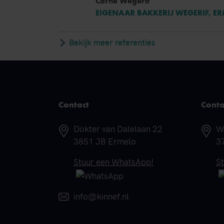
Corné Wegerif
EIGENAAR BAKKERIJ WEGERIF, E
Bekijk meer referenties
Contact
Conta
Adres
A
Dokter van Dalelaan 22
W
3851 JB Ermelo
3
Telefoonnummer
T
Stuur een WhatsApp!
S
E-mail
info@kinnef.nl