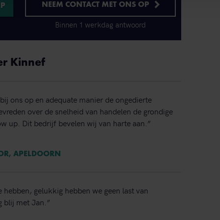
NEEM CONTACT MET ONS OP
Binnen 1 werkdag antwoord
er Kinnef
bij ons op en adequate manier de ongedierte
 tevreden over de snelheid van handelen de grondige
ow up. Dit bedrijf bevelen wij van harte aan.”
TOR, APELDOORN
e hebben, gelukkig hebben we geen last van
 blij met Jan.”