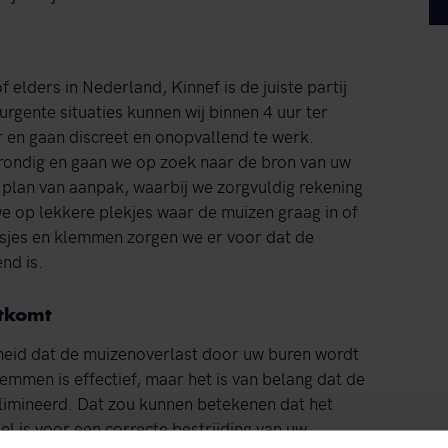
f elders in Nederland, Kinnef is de juiste partij
rgente situaties kunnen wij binnen 4 uur ter
r en gaan discreet en onopvallend te werk.
grondig en gaan we op zoek naar de bron van uw
lan van aanpak, waarbij we zorgvuldig rekening
e op lekkere plekjes waar de muizen graag in of
osjes en klemmen zorgen we er voor dat de
nd is.
itkomt
heid dat de muizenoverlast door uw buren wordt
emmen is effectief, maar het is van belang dat de
imineerd. Dat zou kunnen betekenen dat het
el is voor een correcte bestrijding van uw