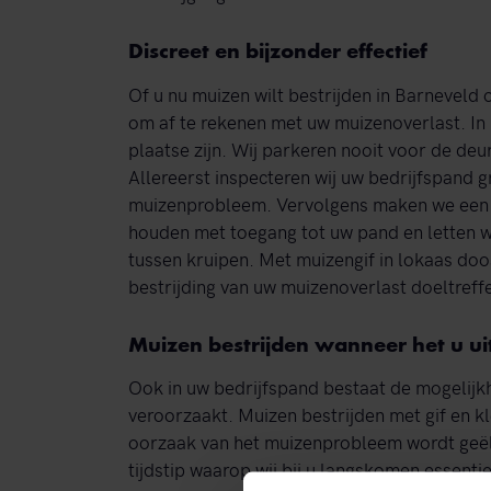
Discreet en bijzonder effectief
Of u nu muizen wilt bestrijden in Barneveld o
om af te rekenen met uw muizenoverlast. In u
plaatse zijn. Wij parkeren nooit voor de deu
Allereerst inspecteren wij uw bedrijfspand 
muizenprobleem. Vervolgens maken we een p
houden met toegang tot uw pand en letten w
tussen kruipen. Met muizengif in lokaas do
bestrijding van uw muizenoverlast doeltreffe
Muizen bestrijden wanneer het u u
Ook in uw bedrijfspand bestaat de mogelijk
veroorzaakt. Muizen bestrijden met gif en kl
oorzaak van het muizenprobleem wordt geël
tijdstip waarop wij bij u langskomen essentie