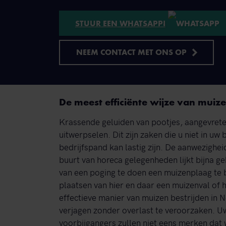
STUUR EEN WHATSAPP!
NEEM CONTACT MET ONS OP
De meest efficiënte wijze van muize
Krassende geluiden van pootjes, aangevret
uitwerpselen. Dit zijn zaken die u niet in uw 
bedrijfspand kan lastig zijn. De aanwezighei
buurt van horeca gelegenheden lijkt bijna gebr
van een poging te doen een muizenplaag te b
plaatsen van hier en daar een muizenval of h
effectieve manier van muizen bestrijden in 
verjagen zonder overlast te veroorzaken. Uw 
voorbijgangers zullen niet eens merken dat wi