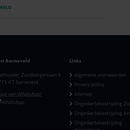
RMELO
ct Barneveld
Links
dres
ethouder Zandbergenlaan 3
Algemene voorwaarden
771 KT Barneveld
Privacy policy
elefoonnummer
tuur een WhatsApp!
Sitemap
Ongediertebestrijding Zw
Ongediertebestrijding A
Ongediertebestrijding
Amersfoort