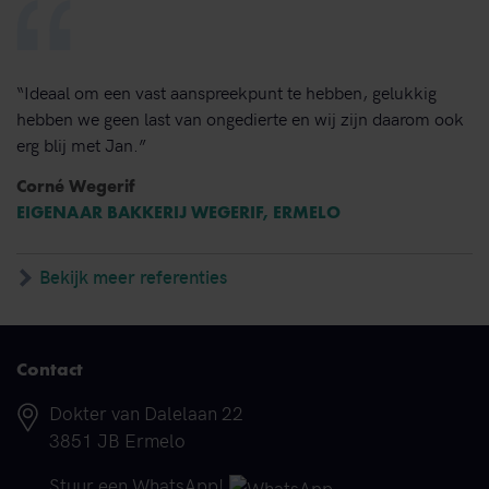
“Ideaal om een vast aanspreekpunt te hebben, gelukkig
hebben we geen last van ongedierte en wij zijn daarom ook
erg blij met Jan.”
Corné Wegerif
EIGENAAR BAKKERIJ WEGERIF, ERMELO
Bekijk meer referenties
Contact
Adres
Dokter van Dalelaan 22
3851 JB Ermelo
Telefoonnummer
Stuur een WhatsApp!