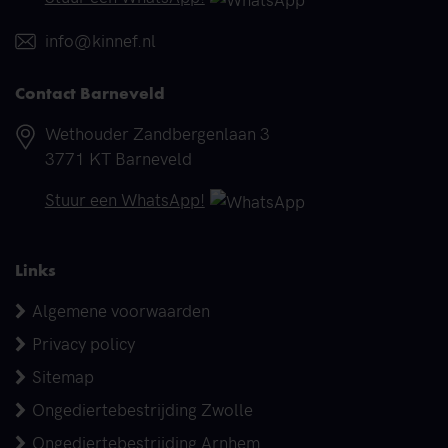
E-mail
info@kinnef.nl
Contact Barneveld
Adres
Wethouder Zandbergenlaan 3
3771 KT Barneveld
Telefoonnummer
Stuur een WhatsApp!
Links
Algemene voorwaarden
Privacy policy
Sitemap
Ongediertebestrijding Zwolle
Ongediertebestrijding Arnhem