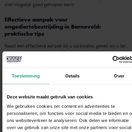
snel mogelijk goed geholpen bent!
Effectieve aanpak voor
ongediertebestrijding in Barneveld:
praktische tips
Naast een effectieve aanpak bij u op locatie, geven wij u ter
plekke praktische tips mee. Zo draagt u ook bij aan een
omgeving die vrij is van ongedierte.
Neem contact met ons
op
en wij komen zo snel mogelijk bij u langs in Barneveld of
andere plaatsen in de
buurt.
Toestemming
Details
Over
Neem contact met ons op!
Deze website maakt gebruik van cookies
We gebruiken cookies om content en advertenties te
STUUR EEN WHATSAPP!
personaliseren, om functies voor social media te bieden en 
ons websiteverkeer te analyseren. Ook delen we informatie
over uw gebruik van onze site met onze partners voor social
WhatsAp
CONTACTFORMULIER