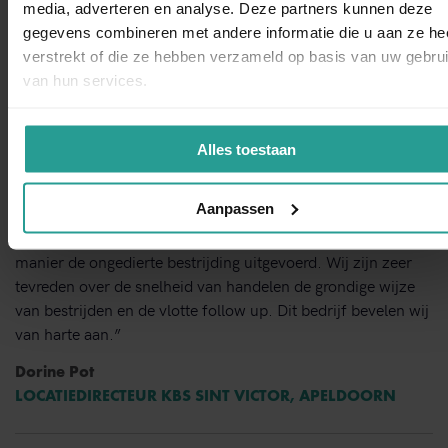
media, adverteren en analyse. Deze partners kunnen deze
gegevens combineren met andere informatie die u aan ze he
Binnen 1 werkdag antwoord
verstrekt of die ze hebben verzameld op basis van uw gebru
van hun services.
Opdrachtgevers over Kinnef:
Alles toestaan
Aanpassen
“Kinnef Plaagdiermanagement heeft bij ons op en adequate
manier de ongedierte bestrijding uitgevoerd. Wij zijn zeer
tevreden over de snelheid van handelen de grondige wijze
van bestrijden en de vlotte follow up. Dit bedrijf bevelen wij
van harte aan.”
Dorine Pot
LOCATIEDIRECTEUR KBS SINT VICTOR, APELDOORN