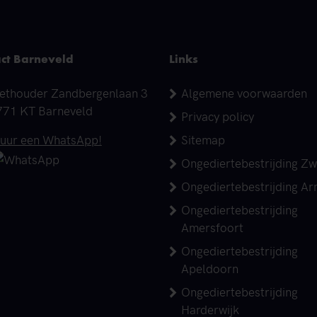
ct Barneveld
Links
dres
ethouder Zandbergenlaan 3
Algemene voorwaarden
771 KT Barneveld
Privacy policy
elefoonnummer
tuur een WhatsApp!
Sitemap
Ongediertebestrijding Zw
Ongediertebestrijding A
Ongediertebestrijding
Amersfoort
Ongediertebestrijding
Apeldoorn
Ongediertebestrijding
Harderwijk