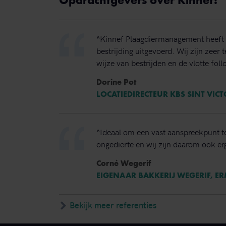
Opdrachtgevers over Kinnef:
“Kinnef Plaagdiermanagement heeft 
bestrijding uitgevoerd. Wij zijn zeer
wijze van bestrijden en de vlotte foll
Dorine Pot
LOCATIEDIRECTEUR KBS SINT VIC
“Ideaal om een vast aanspreekpunt t
ongedierte en wij zijn daarom ook erg
Corné Wegerif
EIGENAAR BAKKERIJ WEGERIF, E
Bekijk meer referenties