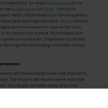
llend ongedierte. Zo vergen
bedwantsen
die uw
pak dan
kakkerlakken
of
ratten
. Toch zijn er
doen. Heeft u bijvoorbeeld last van knaagdieren,
 Maak deze openingen dan dicht.
Muizen
hebben
ergens doorheen te wurmen, dus verkijk u hier
 in en rondom huis of pand. Bijvoorbeeld door
ge ruimtes te voorkomen. Ongedierte op afstand
jner dan ongediertebestrijding in Dronten moeten
dernemers
t steeds wilt hoeven bezighouden met ongedierte,
lijk. Dat houdt in dat wij periodieke inspecties
en. Ook zorgen we indien nodig direct voor
voorkomen dat de situatie uit de hand loopt, wat
. U kiest uit het Standaard Pakket, Zorgeloos