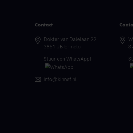
Contact
Conta
Adres
A
Dokter van Dalelaan 22
W
3851 JB Ermelo
3
Telefoonnummer
T
Stuur een WhatsApp!
S
E-mail
info@kinnef.nl