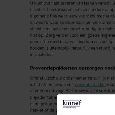
U kunt overlast ervaren van tal van verschi
nachtrust terroriseren een heel andere aan
algemene tips waar u uw voordeel mee kunt 
en weet u waar ze door naar binnen komen?
slechts een halve centimeter nodig om zich 
niet op. Zorg verder voor een goede hygiëne
geen eten rond te laten slingeren en vochti
houden is uiteindelijk natuurlijk een stuk fi
inschakelen.
Preventiepakketten ontzorgen on
Omdat u zich als ondernemer natuurlijk nie
is het afnemen van een
preventiepakket
moge
uitvoeren om ongedierteoverlast te voorkom
ongediertebestrijding in Dronten. Zo wordt 
nadelig kan zijn voor uw imago en inkomsten
Pakket of de gratis quickscan.