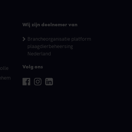
Wij zijn deelnemer van
Brancheorganisatie platform
plaagdierbeheersing
Nederland
olle
Volg ons
rnhem
Facebook
Instagram
Linkedin