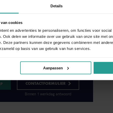
Details
in voor ongediertebestrijding in Dronten
, dan is de enige oplossing om te kiezen voor
 van cookies
en. Bel ons direct via 0341 26 54 30. Wij zorgen
ze deskundigen bij u langskomt om direct tot actie
ent en advertenties te personaliseren, om functies voor social
e verlost bent, hoe beter. Is de situatie minder
. Ook delen we informatie over uw gebruik van onze site met on
e. Deze partners kunnen deze gegevens combineren met andere i
 ons online contactformulier ook een optie.
erzameld op basis van uw gebruik van hun services.
Aanpassen
CONTACTFORMULIER
Binnen 1 werkdag antwoord