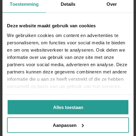
We zorgen niet alleen voor het afrekenen met het
Toestemming
Details
Over
ongedierte, ook pakken we de overlast bij de bron aan. In
elk geval is het zaak om als u problemen ervaart, niet langer
te wachten. Bel ons direct via het nummer 0341 26 54 30
Deze website maakt gebruik van cookies
voor ongediertebestrijding in Elburg. Dan plannen we een
We gebruiken cookies om content en advertenties te
afspraak met u in voor het langskomen op zeer korte
personaliseren, om functies voor social media te bieden
termijn. We zijn hiervoor 24/7 bereikbaar.
en om ons websiteverkeer te analyseren. Ook delen we
informatie over uw gebruik van onze site met onze
partners voor social media, adverteren en analyse. Deze
Neem contact met ons op!
partners kunnen deze gegevens combineren met andere
informatie die u aan ze heeft verstrekt of die ze hebben
verzameld op basis van uw gebruik van hun services.
BEL ONS DIRECT
CONTACTFORMULIER
Alles toestaan
Binnen 1 werkdag antwoord
Aanpassen
Opdrachtgevers over Kinnef: