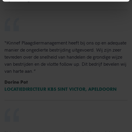
“Kinnef Plaagdiermanagement heeft bij ons op en adequate
manier de ongedierte bestrijding uitgevoerd. Wij zijn zeer
tevreden over de snelheid van handelen de grondige wijze
van bestrijden en de vlotte follow up. Dit bedrijf bevelen wij
van harte aan.”
Dorine Pot
LOCATIEDIRECTEUR KBS SINT VICTOR, APELDOORN