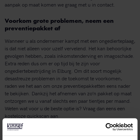
aanpak op maat komen we graag met u in contact.
Voorkom grote problemen, neem een
preventiepakket af
Wanneer u als ondernemer kampt met een ongedierteplaag,
is dat niet alleen voor uzelf vervelend. Het kan behoorlijke
gevolgen hebben, zoals inkomstenderving en imagoschade.
Extra reden dus om er op tijd bij te zijn voor
ongediertebestrijding in Elburg. Om dit soort mogelijk
desastreuze problemen in de toekomst te voorkomen,
raden we het aan om onze preventiepakketten eens nader
te bekijken. Dankzij het afnemen van zo’n pakket op maat
ontzorgen we u vanaf slechts een paar tientjes per maand.
Weten wat voor u de beste optie is? Vraag dan eens een
kosteloze quickscan aan.
We maken direct met u een afspraak