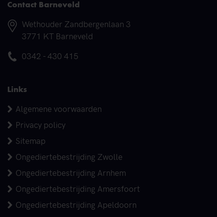
Contact Barneveld
Adres
Wethouder Zandbergenlaan 3
3771 KT Barneveld
Telefoonnummer
0342 - 430 415
Links
Algemene voorwaarden
Privacy policy
Sitemap
Ongediertebestrijding Zwolle
Ongediertebestrijding Arnhem
Ongediertebestrijding Amersfoort
Ongediertebestrijding Apeldoorn