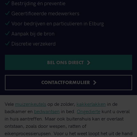
Bestrijding én preventie
Gecertificeerde medewerkers
Voor bedrijven en particulieren in Elburg
Aanpak bij de bron
Discretie verzekerd
BEL ONS DIRECT
CONTACTFORMULIER
Vele
muizenkeutels
op de zolder,
kakkerlakken
in de
badkamer en
bedwantsen
in bed.
Ongedierte
kunt u overal
in huis aantreffen. Maar ook buitenshuis kan er overlast
ontstaan, zoals door wespen, ratten of
eikenprocessierupsen. Voor u het weet loopt het uit de hand