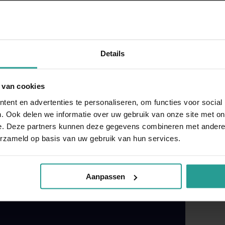
 over tot het daadwerkelijk bestrijden van het
ierte vraagt om een andere aanpak. Hierbij letten
de meest efficiënte aanpak met zo min mogelijk
ende oplossing.
Details
 van cookies
dat doe je door de bron van het overlast aan te
ent en advertenties te personaliseren, om functies voor social
mineren de oorzaak van het probleem. Vaak zijn
. Ook delen we informatie over uw gebruik van onze site met on
doende. Dit kunnen maatregelen als afdichting of
e. Deze partners kunnen deze gegevens combineren met andere i
erzameld op basis van uw gebruik van hun services.
m ongedierte in de toekomst te voorkomen.
Neem
elijk bij u langs in Heerde.
Aanpassen