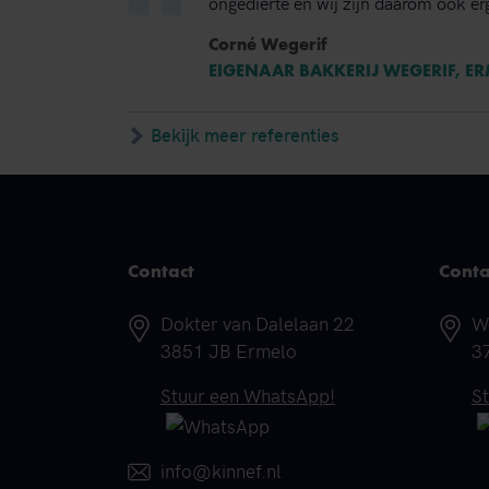
ongedierte en wij zijn daarom ook erg
Corné Wegerif
EIGENAAR BAKKERIJ WEGERIF, E
Bekijk meer referenties
Contact
Conta
Adres
A
Dokter van Dalelaan 22
W
3851 JB Ermelo
3
Telefoonnummer
T
Stuur een WhatsApp!
S
E-mail
info@kinnef.nl