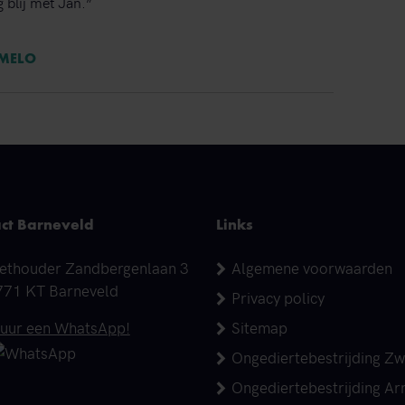
 blij met Jan.”
RMELO
ct Barneveld
Links
dres
ethouder Zandbergenlaan 3
Algemene voorwaarden
771 KT Barneveld
Privacy policy
elefoonnummer
tuur een WhatsApp!
Sitemap
Ongediertebestrijding Zw
Ongediertebestrijding A