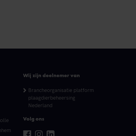
Wij zijn deelnemer van
Brancheorganisatie platform
plaagdierbeheersing
Nederland
olle
Volg ons
rnhem
Facebook
Instagram
Linkedin