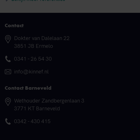
Contact
Adres
Dokter van Dalelaan 22
3851 JB Ermelo
Telefoonnummer
0341 - 26 54 30
E-mail
info@kinnef.nl
Contact Barneveld
Adres
Wethouder Zandbergenlaan 3
3771 KT Barneveld
Telefoonnummer
0342 - 430 415