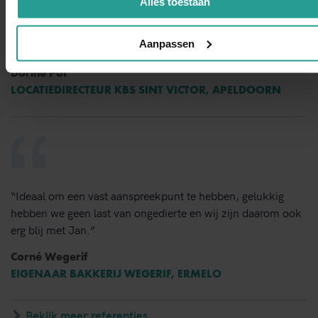
Alles toestaan
tevreden over de snelheid van handelen de grondige wijze
van bestrijden en de vlotte follow up. Dit bedrijf bevelen wij
Aanpassen
van harte aan.”
Dorine Pot
LOCATIEDIRECTEUR KBS SINT VICTOR, APELDOORN
“Ideaal om een vast aanspreekpunt te hebben, gelukkig
hebben we geen last van ongedierte en wij zijn daarom ook
erg blij met Jan.”
Corné Wegerif
EIGENAAR BAKKERIJ WEGERIF, ERMELO
Bekijk meer referenties