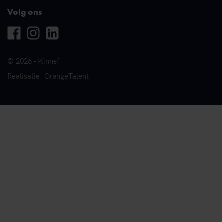
Volg ons
Facebook
Instagram
Linkedin
© 2026 - Kinnef
Realisatie: OrangeTalent