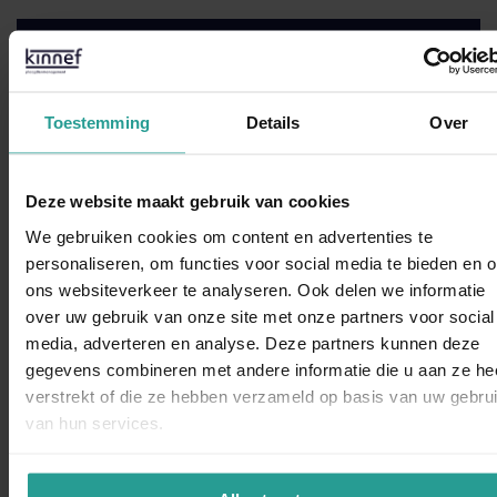
Neem contact met ons op!
STUUR EEN WHATSAPP!
Toestemming
Details
Over
CONTACTFORMULIER
Deze website maakt gebruik van cookies
Binnen 1 werkdag antwoord
We gebruiken cookies om content en advertenties te
personaliseren, om functies voor social media te bieden en 
ons websiteverkeer te analyseren. Ook delen we informatie
Opdrachtgevers over Kinnef:
over uw gebruik van onze site met onze partners voor social
WhatsAp
media, adverteren en analyse. Deze partners kunnen deze
gegevens combineren met andere informatie die u aan ze he
verstrekt of die ze hebben verzameld op basis van uw gebru
van hun services.
“Kinnef Plaagdiermanagement heeft bij ons op en adequate
manier de ongedierte bestrijding uitgevoerd. Wij zijn zeer