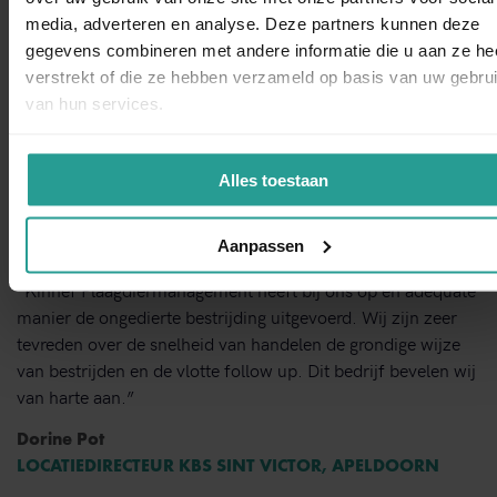
WhatsAp
CONTACTFORMULIER
media, adverteren en analyse. Deze partners kunnen deze
gegevens combineren met andere informatie die u aan ze he
Binnen 1 werkdag antwoord
verstrekt of die ze hebben verzameld op basis van uw gebru
van hun services.
Opdrachtgevers over Kinnef:
Alles toestaan
Aanpassen
“Kinnef Plaagdiermanagement heeft bij ons op en adequate
manier de ongedierte bestrijding uitgevoerd. Wij zijn zeer
tevreden over de snelheid van handelen de grondige wijze
van bestrijden en de vlotte follow up. Dit bedrijf bevelen wij
van harte aan.”
Dorine Pot
LOCATIEDIRECTEUR KBS SINT VICTOR, APELDOORN