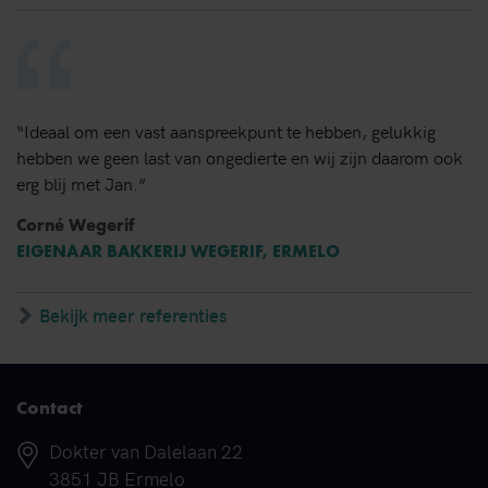
“Ideaal om een vast aanspreekpunt te hebben, gelukkig
hebben we geen last van ongedierte en wij zijn daarom ook
erg blij met Jan.”
Corné Wegerif
EIGENAAR BAKKERIJ WEGERIF, ERMELO
Bekijk meer referenties
Contact
Adres
Dokter van Dalelaan 22
3851 JB Ermelo