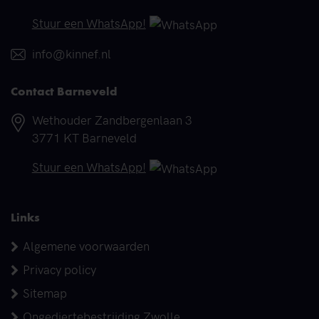
Telefoonnummer
Stuur een WhatsApp!
E-mail
info@kinnef.nl
Contact Barneveld
Adres
Wethouder Zandbergenlaan 3
3771 KT Barneveld
Telefoonnummer
Stuur een WhatsApp!
Links
Algemene voorwaarden
Privacy policy
Sitemap
Ongediertebestrijding Zwolle