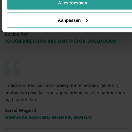
manier de ongedierte bestrijding uitgevoerd. Wij zijn zeer
Alles toestaan
tevreden over de snelheid van handelen de grondige wijze
van bestrijden en de vlotte follow up. Dit bedrijf bevelen wij
Aanpassen
van harte aan.”
Dorine Pot
LOCATIEDIRECTEUR KBS SINT VICTOR, APELDOORN
“Ideaal om een vast aanspreekpunt te hebben, gelukkig
hebben we geen last van ongedierte en wij zijn daarom ook
erg blij met Jan.”
Corné Wegerif
EIGENAAR BAKKERIJ WEGERIF, ERMELO