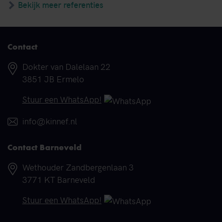
Bekijk meer referenties
Contact
Adres
Dokter van Dalelaan 22
3851 JB Ermelo
Telefoonnummer
Stuur een WhatsApp!
E-mail
info@kinnef.nl
Contact Barneveld
Adres
Wethouder Zandbergenlaan 3
3771 KT Barneveld
Telefoonnummer
Stuur een WhatsApp!