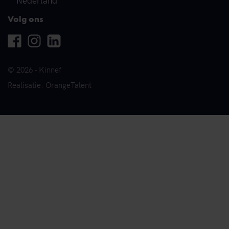
Volg ons
Facebook
Instagram
Linkedin
© 2026 - Kinnef
Realisatie: OrangeTalent