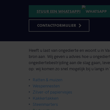
STUUR EEN WHATSAPP!
CONTACTFORMULIER
Heeft u last van ongedierte en woont u in V
bron aan. Wij geven u advies hoe u ongedie
ongediertebestrijding aan de slag gaan, lev
op: wij komen zo snel mogelijk bij u langs i
Ratten & muizen
Wespennesten
Zilver-of papiervisjes
Kakkerlakken
Steenmarters