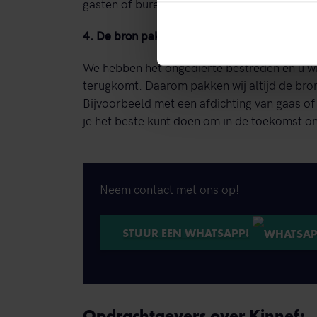
gasten of buren merken niet eens dat wij er z
4.
De bron pakken wij aan
We hebben het ongedierte bestreden en u wil
terugkomt. Daarom pakken wij altijd de bro
Bijvoorbeeld met een afdichting van gaas of 
je het beste kunt doen om in de toekomst 
Neem contact met ons op!
STUUR EEN WHATSAPP!
Opdrachtgevers over Kinnef: