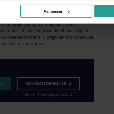
ijn.
Aanpassen
t natuurlijk niet dat het ongedierte weer
n aan. Als het kan nemen we direct maatregelen.
we plaatsen roosters. U krijgt van ons advies wat
ongedierte te voorkomen.
CONTACTFORMULIER
Binnen 1 werkdag antwoord