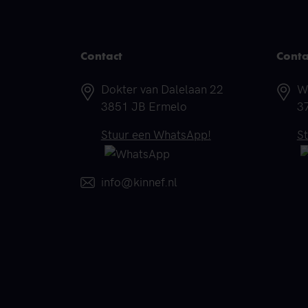
Contact
Conta
Adres
A
Dokter van Dalelaan 22
W
3851 JB Ermelo
3
Telefoonnummer
T
Stuur een WhatsApp!
S
E-mail
info@kinnef.nl