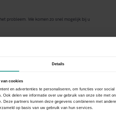
 het probleem. We komen zo snel mogelijk bij u
ijfspand of woning grondig inspecteren. We gaan
. Zodra we deze hebben gevonden krijgt u van
owel de overlast als de oorzaak te bestrijden.
Details
de toekomst gaan voorkomen.
 van cookies
ent en advertenties te personaliseren, om functies voor social
bestrijden, vragen wij om uw akkoord. Als u ons
. Ook delen we informatie over uw gebruik van onze site met on
et ongedierte bestrijden. Wij leveren altijd
e. Deze partners kunnen deze gegevens combineren met andere i
We kiezen altijd voor de meest effectieve en
erzameld op basis van uw gebruik van hun services.
k overlast zorgt. We werken discreet. Uw klanten,