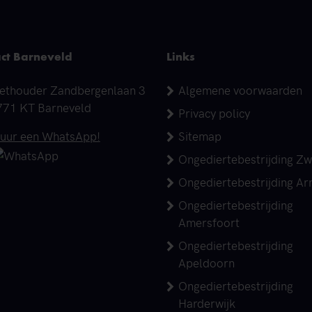
ct Barneveld
Links
dres
ethouder Zandbergenlaan 3
Algemene voorwaarden
771 KT Barneveld
Privacy policy
elefoonnummer
tuur een WhatsApp!
Sitemap
Ongediertebestrijding Zw
Ongediertebestrijding A
Ongediertebestrijding
Amersfoort
Ongediertebestrijding
Apeldoorn
Ongediertebestrijding
Harderwijk