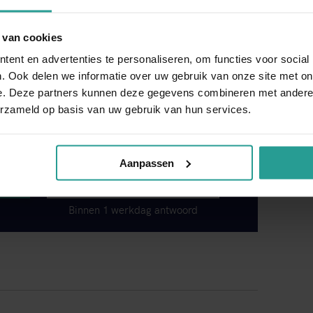
dat doe je door de bron van het overlast aan te
g of het plaatsen van roosters zijn. Ook
 van cookies
gedierte in de toekomst te voorkomen.
Neem
ent en advertenties te personaliseren, om functies voor social
elijk bij u langs in Wageningen.
. Ook delen we informatie over uw gebruik van onze site met on
e. Deze partners kunnen deze gegevens combineren met andere i
erzameld op basis van uw gebruik van hun services.
Aanpassen
CONTACTFORMULIER
Binnen 1 werkdag antwoord