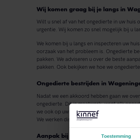
Wij komen graag bij je langs in W
Wilt u snel af van het ongedierte in uw hui
urgentie. Wij komen zo snel mogelijk bij u l
We komen bij u langs en inspecteren uw hui
oorzaak van het probleem is. Ongedierte bes
pakken. We adviseren u over de beste aanpa
pakken. Ook bekijken we hoe we ongedierte
Ongedierte bestrijden in Wagening
Nadat we een akkoord hebben gaan we over t
ongedierte. Dit is maatwerk, want elk onged
we ook op uw situatie. We kiezen de meest e
We werken discreet; uw klanten, gasten of b
Aanpak bij de bron
Toestemming