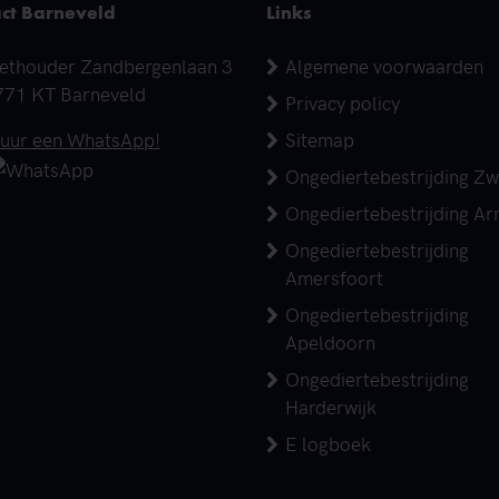
ct Barneveld
Links
dres
ethouder Zandbergenlaan 3
Algemene voorwaarden
771 KT Barneveld
Privacy policy
elefoonnummer
tuur een WhatsApp!
Sitemap
Ongediertebestrijding Zw
Ongediertebestrijding A
Ongediertebestrijding
Amersfoort
Ongediertebestrijding
Apeldoorn
Ongediertebestrijding
Harderwijk
E logboek