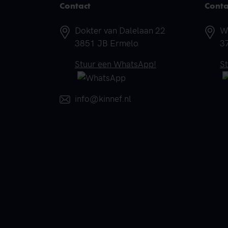
Contact
Conta
Adres
A
Dokter van Dalelaan 22
W
3851 JB Ermelo
3
Telefoonnummer
T
Stuur een WhatsApp!
S
E-mail
info@kinnef.nl