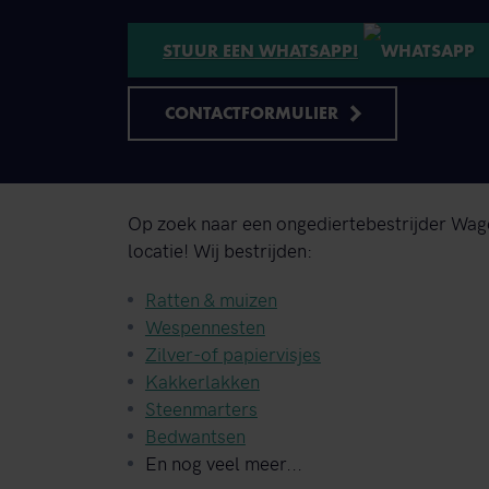
STUUR EEN WHATSAPP!
CONTACTFORMULIER
Op zoek naar een ongediertebestrijder Wage
locatie! Wij bestrijden:
Ratten & muizen
Wespennesten
Zilver-of papiervisjes
Kakkerlakken
Steenmarters
Bedwantsen
En nog veel meer...