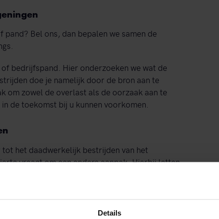
ageningen
s of pand? Bel ons, dan bepalen we samen de
angs.
s of bedrijfspand. Hier onderzoeken we wat de
trijden doe je namelijk door de bron aan te
k om zowel de overlast als de oorzaak aan te
 in de toekomst bij u kunnen voorkomen.
en
ot het daadwerkelijk bestrijden van het
ierte vraagt om een andere aanpak. Hierbij letten
fficiënte aanpak met zo min mogelijk overlast.
uren hoeven niet te merken dat wij aanwezig zijn.
Details