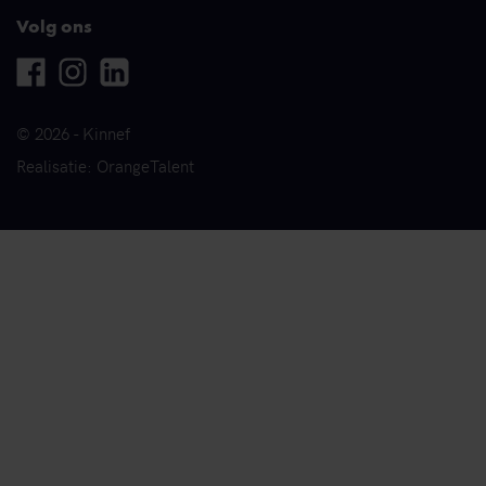
Volg ons
Facebook
Instagram
Linkedin
© 2026 - Kinnef
Realisatie: OrangeTalent