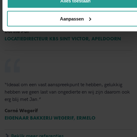
Alles toestaan
tevreden over de snelheid van handelen de grondige wijze
van bestrijden en de vlotte follow up. Dit bedrijf bevelen wij
Aanpassen
van harte aan.”
Dorine Pot
LOCATIEDIRECTEUR KBS SINT VICTOR, APELDOORN
“Ideaal om een vast aanspreekpunt te hebben, gelukkig
hebben we geen last van ongedierte en wij zijn daarom ook
erg blij met Jan.”
Corné Wegerif
EIGENAAR BAKKERIJ WEGERIF, ERMELO
Bekijk meer referenties