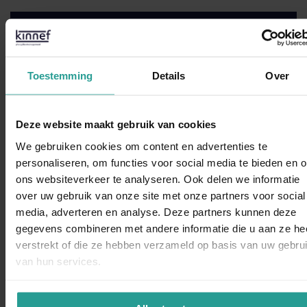
Neem contact met ons op!
STUUR EEN WHATSAPP!
Toestemming
Details
Over
CONTACTFORMULIER
Deze website maakt gebruik van cookies
Binnen 1 werkdag antwoord
We gebruiken cookies om content en advertenties te
personaliseren, om functies voor social media te bieden en 
ons websiteverkeer te analyseren. Ook delen we informatie
Opdrachtgevers over Kinnef:
over uw gebruik van onze site met onze partners voor social
WhatsAp
media, adverteren en analyse. Deze partners kunnen deze
gegevens combineren met andere informatie die u aan ze he
verstrekt of die ze hebben verzameld op basis van uw gebru
van hun services.
“Kinnef Plaagdiermanagement heeft bij ons op en adequate
manier de ongedierte bestrijding uitgevoerd. Wij zijn zeer