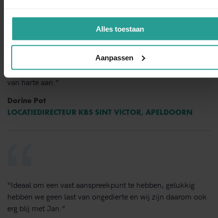
Alles toestaan
“Kinnef Plaagdiermanagement heeft bij ons op en adequate
manier de ongedierte bestrijding uitgevoerd. Wij zijn zeer
Aanpassen
tevreden over de snelheid van handelen de grondige wijze
van bestrijden en de vlotte follow up. Dit bedrijf bevelen wij
van harte aan.”
Dorine Pot
LOCATIEDIRECTEUR KBS SINT VICTOR, APELDOORN
“Ideaal om een vast aanspreekpunt te hebben, gelukkig
hebben we geen last van ongedierte en wij zijn daarom ook
erg blij met Jan.”