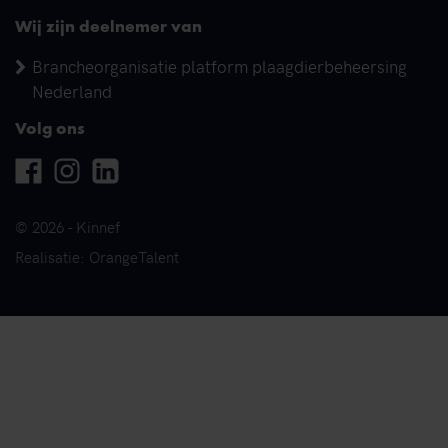
Wij zijn deelnemer van
Brancheorganisatie platform plaagdierbeheersing
Nederland
Volg ons
Facebook
Instagram
Linkedin
© 2026 - Kinnef
Realisatie: OrangeTalent