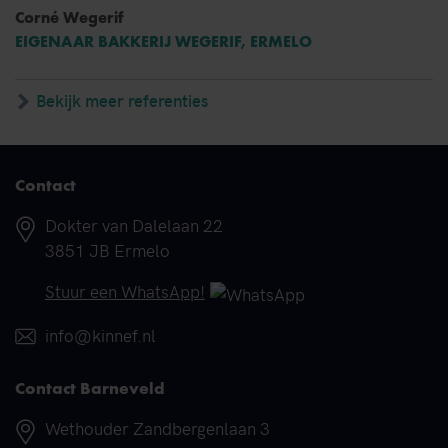
Corné Wegerif
EIGENAAR BAKKERIJ WEGERIF, ERMELO
Bekijk meer referenties
Contact
Adres
Dokter van Dalelaan 22
3851 JB Ermelo
Telefoonnummer
Stuur een WhatsApp!
E-mail
info@kinnef.nl
Contact Barneveld
Adres
Wethouder Zandbergenlaan 3