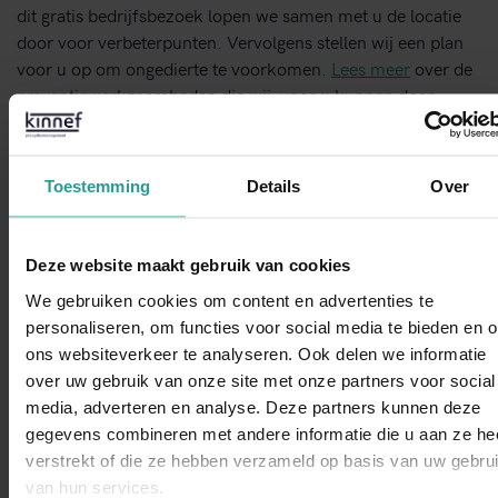
dit gratis bedrijfsbezoek lopen we samen met u de locatie
door voor verbeterpunten. Vervolgens stellen wij een plan
voor u op om ongedierte te voorkomen.
Lees meer
over de
preventiewerkzaamheden die wij voor u kunnen doen.
Neem contact met ons op!
Toestemming
Details
Over
STUUR EEN WHATSAPP!
Deze website maakt gebruik van cookies
We gebruiken cookies om content en advertenties te
CONTACTFORMULIER
personaliseren, om functies voor social media te bieden en 
Binnen 1 werkdag antwoord
ons websiteverkeer te analyseren. Ook delen we informatie
over uw gebruik van onze site met onze partners voor social
WhatsAp
media, adverteren en analyse. Deze partners kunnen deze
Opdrachtgevers over Kinnef:
gegevens combineren met andere informatie die u aan ze he
verstrekt of die ze hebben verzameld op basis van uw gebru
van hun services.