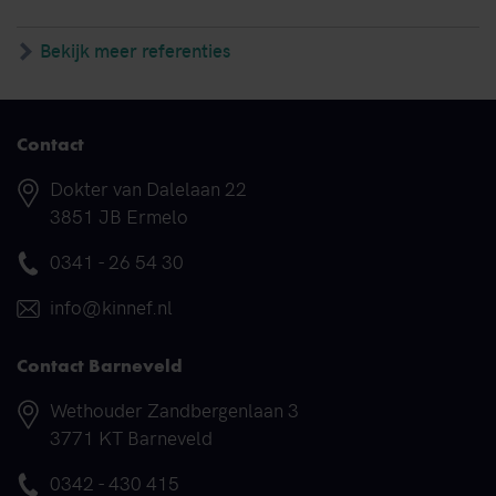
Bekijk meer referenties
Contact
Adres
Dokter van Dalelaan 22
3851 JB Ermelo
Telefoonnummer
0341 - 26 54 30
E-mail
info@kinnef.nl
Contact Barneveld
Adres
Wethouder Zandbergenlaan 3
3771 KT Barneveld
Telefoonnummer
0342 - 430 415