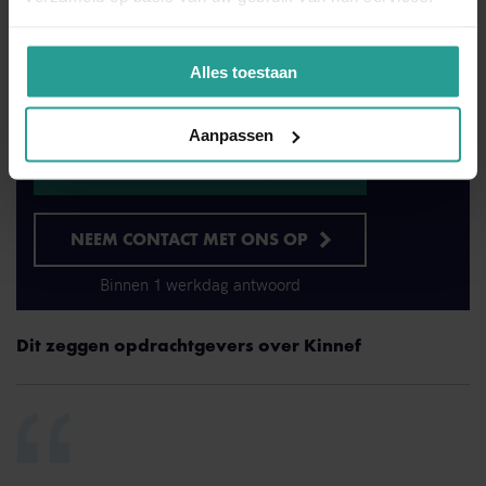
wij uw bedrijf rattenvrij. Daarna pakken we de oorzaak van
uw probleem aan en voorzien we u van raadgeving en
suggesties om ervoor te zorgen dat de ratten niet meer terug
Alles toestaan
zullen komen. Wég met dat ongedierte!
Aanpassen
BEL ONS DIRECT
NEEM CONTACT MET ONS OP
Binnen 1 werkdag antwoord
Dit zeggen opdrachtgevers over Kinnef