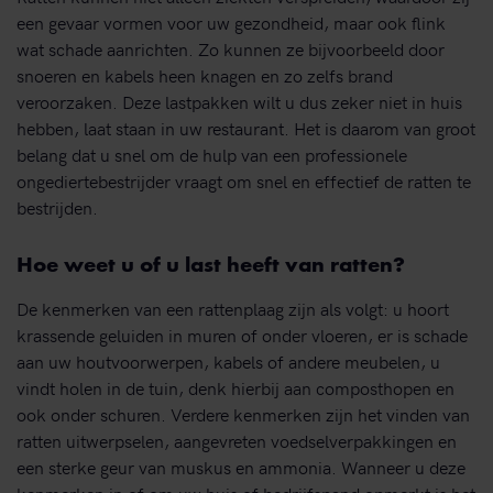
een gevaar vormen voor uw gezondheid, maar ook flink
wat schade aanrichten. Zo kunnen ze bijvoorbeeld door
snoeren en kabels heen knagen en zo zelfs brand
veroorzaken. Deze lastpakken wilt u dus zeker niet in huis
hebben, laat staan in uw restaurant. Het is daarom van groot
belang dat u snel om de hulp van een professionele
ongediertebestrijder vraagt om snel en effectief de ratten te
bestrijden.
Hoe weet u of u last heeft van ratten?
De kenmerken van een rattenplaag zijn als volgt: u hoort
krassende geluiden in muren of onder vloeren, er is schade
aan uw houtvoorwerpen, kabels of andere meubelen, u
vindt holen in de tuin, denk hierbij aan composthopen en
ook onder schuren. Verdere kenmerken zijn het vinden van
ratten uitwerpselen, aangevreten voedselverpakkingen en
een sterke geur van muskus en ammonia. Wanneer u deze
kenmerken in of om uw huis of bedrijfspand opmerkt is het