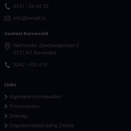
Telefoonnummer
0341 - 26 54 30
E-mail
info@kinnef.nl
Contact Barneveld
Adres
Wethouder Zandbergenlaan 3
3771 KT Barneveld
Telefoonnummer
0342 - 430 415
Links
Algemene voorwaarden
Privacy policy
Sitemap
Ongediertebestrijding Zwolle