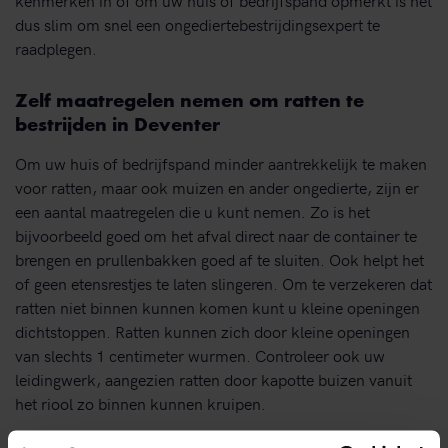
dus slim om snel een ongediertebestrijdingsexpert te
raadplegen.
Zelf maatregelen nemen om ratten te
bestrijden in Deventer
Om uw huis of bedrijfspand minder aantrekkelijk te maken
voor ratten, maar ook muizen en ander ongedierte, zijn er
een aantal maatregelen die u kunt nemen. Zo is het
bijvoorbeeld goed om het afval direct naar de container te
brengen en prullenbakken goed af te sluiten. Ook helpt het
of geen etensrestjes te laten slingeren. Om te verzekeren dat
ratten niet binnen kunnen komen kunt u kleine openingen
dichtstoppen. Ratten kunnen zich door kleine openingen
van slechts 1 centimeter wurmen. Controleer ook uw
leidingwerk, aangezien ratten door kapotte buizen vanuit
het riool zo binnen kunnen kruipen.