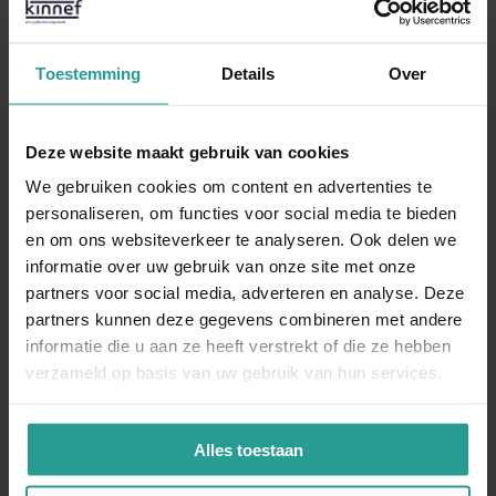
Van der Linde helpt u ratten te bestrijden in
Deventer
Toestemming
Details
Over
Een rattenplaag is moeilijker te bestrijden dan te
voorkomen, daarom is de hulp van een professionele
ongediertebestrijder van groot belang. Wij helpen u dan ook
Deze website maakt gebruik van cookies
graag met ratten bestrijden in Deventer. Om de ratten
voorgoed te bestrijden dient de bron te worden
We gebruiken cookies om content en advertenties te
geëlimineerd. Wij gaan discreet te werk. Uw klanten, buren
personaliseren, om functies voor social media te bieden
en gasten hoeven er geen last van te hebben. Ook komen
en om ons websiteverkeer te analyseren. Ook delen we
wij bij u langs wanneer het ú uitkomt. Wij zijn dan ook 24/7
informatie over uw gebruik van onze site met onze
bereikbaar. Heeft u te maken met een spoedgeval? Dan
partners voor social media, adverteren en analyse. Deze
kunnen wij er binnen 4 uur al zijn. Wacht niet te lang met
partners kunnen deze gegevens combineren met andere
contact opnemen, want rattenplagen zetten snel uit.
informatie die u aan ze heeft verstrekt of die ze hebben
verzameld op basis van uw gebruik van hun services.
BEL ONS DIRECT
Alles toestaan