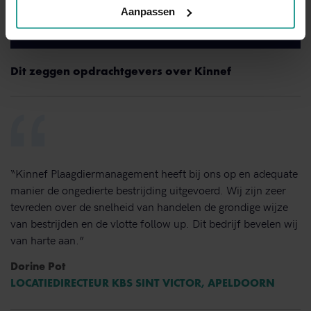
NEEM CONTACT MET ONS OP
Aanpassen
Binnen 1 werkdag antwoord
Dit zeggen opdrachtgevers over Kinnef
“Kinnef Plaagdiermanagement heeft bij ons op en adequate
manier de ongedierte bestrijding uitgevoerd. Wij zijn zeer
tevreden over de snelheid van handelen de grondige wijze
van bestrijden en de vlotte follow up. Dit bedrijf bevelen wij
van harte aan.”
Dorine Pot
LOCATIEDIRECTEUR KBS SINT VICTOR, APELDOORN