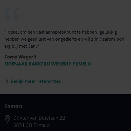
“Ideaal om een vast aanspreekpunt te hebben, gelukkig
hebben we geen last van ongedierte en wij zijn daarom ook
erg blij met Jan.”
Corné Wegerif
EIGENAAR BAKKERIJ WEGERIF, ERMELO
Bekijk meer referenties
Contact
Adres
Dokter van Dalelaan 22
3851 JB Ermelo