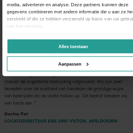
NEEM CONTACT MET ONS OP
media, adverteren en analyse. Deze partners kunnen deze
gegevens combineren met andere informatie die u aan ze he
Binnen 1 werkdag antwoord
verstrekt of die ze hebben verzameld op basis van uw gebru
van hun services.
Dit zeggen opdrachtgevers over Kinnef
Alles toestaan
Aanpassen
“Kinnef Plaagdiermanagement heeft bij ons op en adequate
manier de ongedierte bestrijding uitgevoerd. Wij zijn zeer
tevreden over de snelheid van handelen de grondige wijze
van bestrijden en de vlotte follow up. Dit bedrijf bevelen wij
van harte aan.”
Dorine Pot
LOCATIEDIRECTEUR KBS SINT VICTOR, APELDOORN