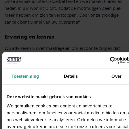
Onze aanpak is uiterst doeltreffend en we maken kieren en
naden in uw woning dicht, zodat de motmuggen geen plek
meer hebben om zich te verstoppen. Door onze grondige
aanpak bent u snel van uw overlast af.
Ervaring en kennis
Wij adviseren u over maatregelen om ervoor te zorgen dat
een nieuwe situatie waarin u overlast hebt van motmuggen
kan worden voorkomen. Kinnef is dagelijks bereikbaar,
maar liefst 24 uur per dag. Bel ons voor advies op maat en
we maken een afspraak met u op het moment dat u goed
Toestemming
Details
Over
uitkomt. Wég met dat ongedierte! Discreet, snel en zeer
efficiënt.
Deze website maakt gebruik van cookies
We gebruiken cookies om content en advertenties te
STUUR EEN WHATSAPP!
personaliseren, om functies voor social media te bieden en 
ons websiteverkeer te analyseren. Ook delen we informatie
over uw gebruik van onze site met onze partners voor social
WhatsAp