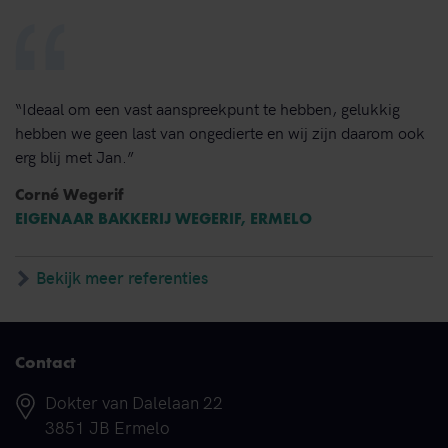
“Ideaal om een vast aanspreekpunt te hebben, gelukkig
hebben we geen last van ongedierte en wij zijn daarom ook
erg blij met Jan.”
Corné Wegerif
EIGENAAR BAKKERIJ WEGERIF, ERMELO
Bekijk meer referenties
Contact
Adres
Dokter van Dalelaan 22
3851 JB Ermelo