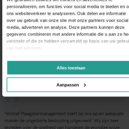
Wég met dat ongedierte!
personaliseren, om functies voor social media te bieden en 
ons websiteverkeer te analyseren. Ook delen we informatie
over uw gebruik van onze site met onze partners voor social
WhatsAp
STUUR EEN WHATSAPP!
media, adverteren en analyse. Deze partners kunnen deze
gegevens combineren met andere informatie die u aan ze he
verstrekt of die ze hebben verzameld op basis van uw gebru
NEEM CONTACT MET ONS OP
van hun services.
Binnen 1 werkdag antwoord
Alles toestaan
Dit zeggen opdrachtgevers over Kinnef
Aanpassen
“Kinnef Plaagdiermanagement heeft bij ons op en adequate
manier de ongedierte bestrijding uitgevoerd. Wij zijn zeer
tevreden over de snelheid van handelen de grondige wijze