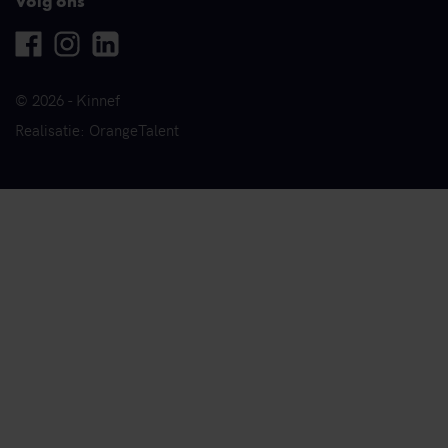
Volg ons
Facebook
Instagram
Linkedin
© 2026 - Kinnef
Realisatie: OrangeTalent