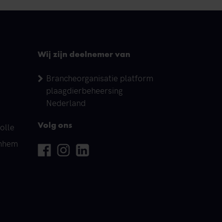
Wij zijn deelnemer van
Brancheorganisatie platform
plaagdierbeheersing
Nederland
olle
Volg ons
rnhem
Facebook
Instagram
Linkedin