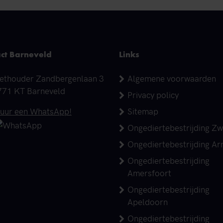
ct Barneveld
Links
dres
ethouder Zandbergenlaan 3
Algemene voorwaarden
771 KT Barneveld
Privacy policy
elefoonnummer
tuur een WhatsApp!
Sitemap
Ongediertebestrijding Zw
Ongediertebestrijding A
Ongediertebestrijding
Amersfoort
Ongediertebestrijding
Apeldoorn
Ongediertebestrijding