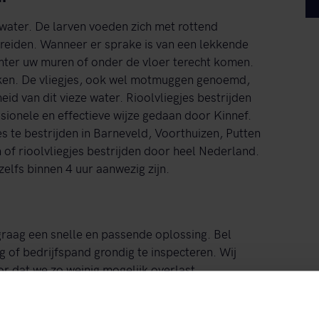
l water. De larven voeden zich met rottend
preiden. Wanneer er sprake is van een lekkende
achter uw muren of onder de vloer terecht komen.
ruiken. De vliegjes, ook wel motmuggen genoemd,
d van dit vieze water. Rioolvliegjes bestrijden
ionele en effectieve wijze gedaan door Kinnef.
s te bestrijden in Barneveld, Voorthuizen, Putten
f rioolvliegjes bestrijden door heel Nederland.
zelfs binnen 4 uur aanwezig zijn.
 graag een snelle en passende oplossing. Bel
g of bedrijfspand grondig te inspecteren. Wij
r dat we zo weinig mogelijk overlast
e voorbijgangers zullen niet eens merken dat wij
n van de rioolvliegjes bij de bron. Door het