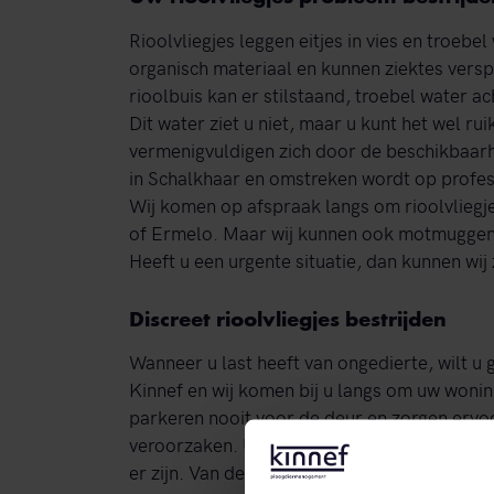
Rioolvliegjes leggen eitjes in vies en troebe
organisch materiaal en kunnen ziektes vers
rioolbuis kan er stilstaand, troebel water 
Dit water ziet u niet, maar u kunt het wel 
vermenigvuldigen zich door de beschikbaarhei
in Schalkhaar en omstreken wordt op profess
Wij komen op afspraak langs om rioolvliegje
of Ermelo. Maar wij kunnen ook motmuggen o
Heeft u een urgente situatie, dan kunnen wij 
Discreet rioolvliegjes bestrijden
Wanneer u last heeft van ongedierte, wilt u
Kinnef en wij komen bij u langs om uw wonin
parkeren nooit voor de deur en zorgen ervoo
veroorzaken. Uw buren, klanten en toevallig
er zijn. Van der Linde begint met het opspore