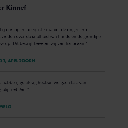
er Kinnef
bij ons op en adequate manier de ongedierte
 tevreden over de snelheid van handelen de grondige
ow up. Dit bedrijf bevelen wij van harte aan.”
TOR, APELDOORN
e hebben, gelukkig hebben we geen last van
 blij met Jan.”
RMELO