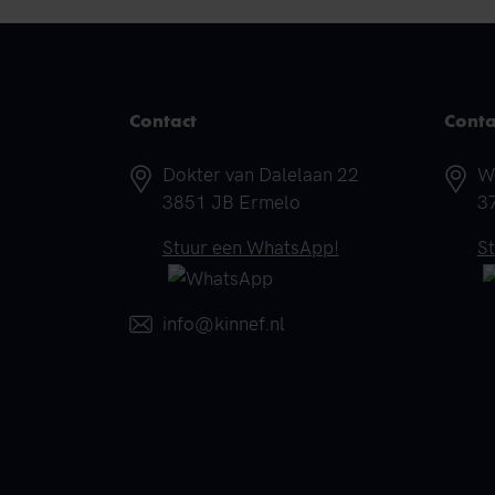
Contact
Conta
Adres
A
Dokter van Dalelaan 22
W
3851 JB Ermelo
3
Telefoonnummer
T
Stuur een WhatsApp!
S
E-mail
info@kinnef.nl