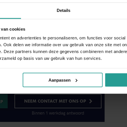
n we de rioolvliegjes effectief bestrijden en
 Onze aanpak is uiterst doeltreffend en we
Details
, zodat de motmuggen geen plek meer hebben om
ak bent u snel van uw overlast af.
 van cookies
ent en advertenties te personaliseren, om functies voor social
. Ook delen we informatie over uw gebruik van onze site met on
te zorgen dat een nieuwe situatie waarin u
e. Deze partners kunnen deze gegevens combineren met andere i
orkomen. Kinnef is dagelijks bereikbaar, maar
erzameld op basis van uw gebruik van hun services.
op maat en we maken een afspraak met u op het
dierte! Discreet, snel en zeer efficiënt.
Aanpassen
NEEM CONTACT MET ONS OP
Binnen 1 werkdag antwoord